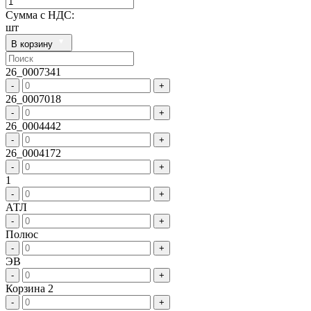
Сумма с НДС:
шт
В корзину
26_0007341
-
+
26_0007018
-
+
26_0004442
-
+
26_0004172
-
+
1
-
+
АТЛ
-
+
Полюс
-
+
ЭВ
-
+
Корзина 2
-
+