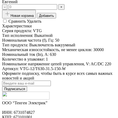
Евгений
-
+
Новая корзина
Добавить
Сравнить
Удалить
Характеристики
Серия продукта:
VTG
Тип исполнения:
Выкатной
Номинальная частота (f), Гц:
50
Тип продукта:
Выключатель вакуумный
Механическая износостойкость, не менее циклов:
30000
Номинальный ток (In), A:
630
Количество в упаковке:
1
Номинальное напряжение цепей управления, V:
AC/DC 220
Артикул:
VTG-12/T630-31.5-150-W
Оформите подписку, чтобы быть в курсе всех самых важных
новостей и акций
Подписаться
ООО “Тенген Электрик”
ИНН: 6731074827
КПП: 673101001