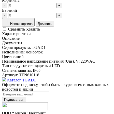
Корзина 2
-
+
Евгений
-
+
Новая корзина
Добавить
Сравнить
Удалить
Характеристики
Описание
Документы
Серия продукта:
TGAD1
Исполнение:
моноблок
Цвет:
синий
Номинальное напряжение питания (Uns), V:
220VAC
Тип продукта:
стандартный LED
Степень защиты:
IP65
Артикул:
TEN610118
Каталог TGAD1
Оформите подписку, чтобы быть в курсе всех самых важных
новостей и акций
Подписаться
ООО “Тенген Электрик”