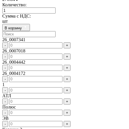
Количество:
Сумма с НДС:
шт
В корзину
26_0007341
-
+
26_0007018
-
+
26_0004442
-
+
26_0004172
-
+
1
-
+
АТЛ
-
+
Полюс
-
+
ЭВ
-
+