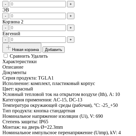
-
+
ЭВ
-
+
Корзина 2
-
+
Евгений
-
+
Новая корзина
Добавить
Сравнить
Удалить
Характеристики
Описание
Документы
Серия продукта:
TGLA1
Исполнение:
комплект, пластиковый корпус
Цвет:
красный
Условный тепловой ток на открытом воздухе (Ith), A:
10
Категория применения:
AC-15, DC-13
Температура окружающей среды (рабочая), °С:
-25_+50
Тип продукта:
кнопка стандартная
Номинальное напряжение изоляции (Ui), V:
690
Степень защиты:
IP65
Монтаж:
на дверь Ø=22.3mm
Номинальное импульсное перенапряжение (Uimp), kV:
4