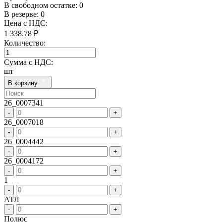
В свободном остатке: 0
В резерве: 0
Цена с НДС:
1 338.78 ₽
Количество:
Сумма с НДС:
шт
В корзину
26_0007341
-
+
26_0007018
-
+
26_0004442
-
+
26_0004172
-
+
1
-
+
АТЛ
-
+
Полюс