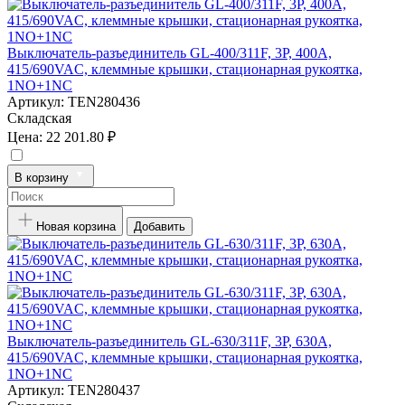
Выключатель-разъединитель GL-400/311F, 3P, 400А,
415/690VAC, клеммные крышки, стационарная рукоятка,
1NO+1NC
Артикул:
TEN280436
Складская
Цена:
22 201.80 ₽
В корзину
Новая корзина
Добавить
Выключатель-разъединитель GL-630/311F, 3P, 630А,
415/690VAC, клеммные крышки, стационарная рукоятка,
1NO+1NC
Артикул:
TEN280437