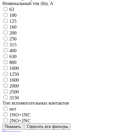
Номинальный ток (In), A
63
100
125
160
200
250
315
400
630
800
1000
1250
1600
2000
2500
3150
Тип вспомогательных контактов
нет
1NO+1NC
2NO+2NC