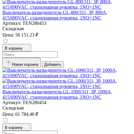
Выключатель-разъединитель GL-800/311, 3P, 800А,
415/690VAC, стационарная рукоятка, 1NO+1NC
Артикул:
TEN280453
Складская
Цена:
56 151.23 ₽
В корзину
Новая корзина
Добавить
Выключатель-разъединитель GL-1000/311, 3P, 1000А,
415/690VAC, стационарная рукоятка, 1NO+1NC
Артикул:
TEN280454
Складская
Цена:
61 784.46 ₽
В корзину