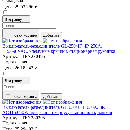
Складская
Цена:
29 535.96 ₽
В корзину
Новая корзина
Добавить
Выключатель-разъединитель GL-250/4F, 4P, 250А,
415/690VAC, клеммные крышки, стационарная рукоятка
Артикул:
TEN280495
Подзаказная
Цена:
26 182.42 ₽
В корзину
Новая корзина
Добавить
Выключатель-разъединитель GL-630/3FT, 630А, 3P,
AC415/690V, прозрачный корпус, с защитной крышкой
Артикул:
TEN280205
Подзаказная
Цена:
25 294.02 ₽