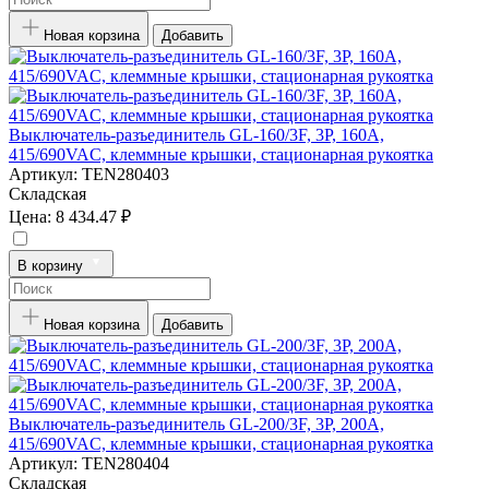
Новая корзина
Добавить
Выключатель-разъединитель GL-160/3F, 3P, 160А,
415/690VAC, клеммные крышки, стационарная рукоятка
Артикул:
TEN280403
Складская
Цена:
8 434.47 ₽
В корзину
Новая корзина
Добавить
Выключатель-разъединитель GL-200/3F, 3P, 200А,
415/690VAC, клеммные крышки, стационарная рукоятка
Артикул:
TEN280404
Складская