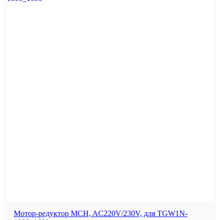
Мотор-редуктор MCH, AC220V/230V, для TGW1N-