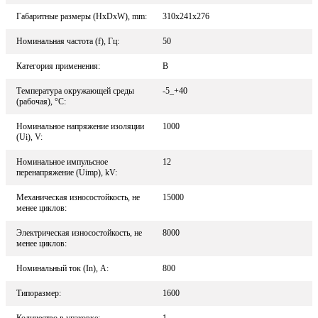
Габаритные размеры (HxDxW), mm:
310x241x276
Номинальная частота (f), Гц:
50
Категория применения:
В
Температура окружающей среды
-5_+40
(рабочая), °С:
Номинальное напряжение изоляции
1000
(Ui), V:
Номинальное импульсное
12
перенапряжение (Uimp), kV:
Механическая износостойкость, не
15000
менее циклов:
Электрическая износостойкость, не
8000
менее циклов:
Номинальный ток (In), A:
800
Типоразмер:
1600