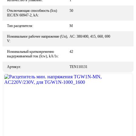
Количество в упаковке:
1
Отключающая способность (Icu)
50
IEC/EN 60947-2, kA:
Тип расцепителя:
M
Номинальное рабочее напряжение (Un),
AC: 380/400, 415, 660, 690
V:
Номинальный кратковременно
42
выдерживаемый ток (Icw), kA/1s:
Артикул:
TEN110131