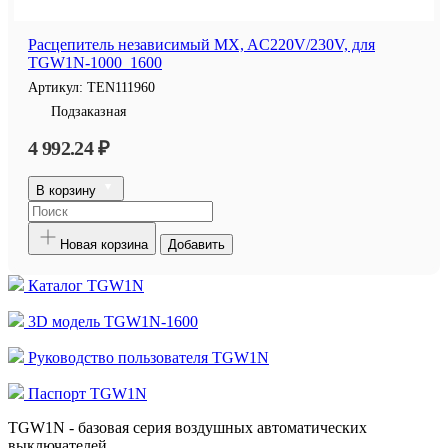
Расцепитель независимый MX, AC220V/230V, для
TGW1N-1000_1600
Артикул:
TEN111960
Подзаказная
4 992.24 ₽
В корзину
Новая корзина
Добавить
Каталог TGW1N
3D модель TGW1N-1600
Руководство пользователя TGW1N
Паспорт TGW1N
TGW1N - базовая серия воздушных автоматических
выключателей.