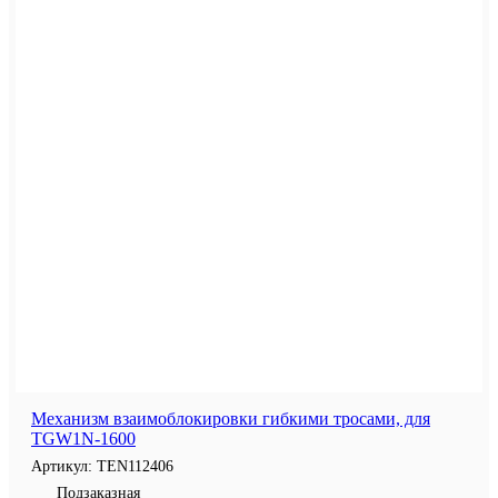
Механизм взаимоблокировки гибкими тросами, для
TGW1N-1600
Артикул:
TEN112406
Подзаказная