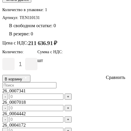
Количество в упаковке:
1
Артикул:
TEN110131
В свободном остатке: 0
В резерве: 0
211 636.91 ₽
Цена с НДС:
Количество:
Сумма с НДС:
шт
Сравнить
В корзину
26_0007341
-
+
26_0007018
-
+
26_0004442
-
+
26_0004172
-
+