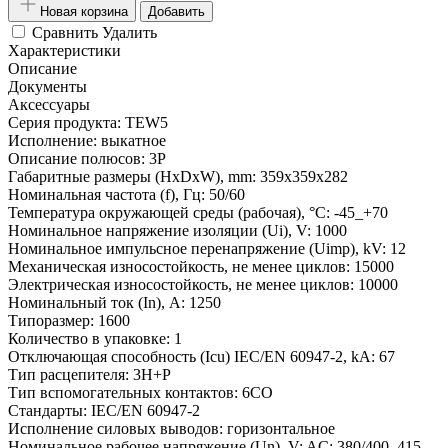
Новая корзина
Добавить
Сравнить
Удалить
Характеристики
Описание
Документы
Аксессуары
Серия продукта:
TEW5
Исполнение:
выкатное
Описание полюсов:
3P
Габаритные размеры (HxDxW), mm:
359x359x282
Номинальная частота (f), Гц:
50/60
Температура окружающей среды (рабочая), °С:
-45_+70
Номинальное напряжение изоляции (Ui), V:
1000
Номинальное импульсное перенапряжение (Uimp), kV:
12
Механическая износостойкость, не менее циклов:
15000
Электрическая износостойкость, не менее циклов:
10000
Номинальный ток (In), A:
1250
Типоразмер:
1600
Количество в упаковке:
1
Отключающая способность (Icu) IEC/EN 60947-2, kA:
67
Тип расцепителя:
3H+P
Тип вспомогательных контактов:
6CO
Стандарты:
IEC/EN 60947-2
Исполнение силовых выводов:
горизонтальное
Номинальное рабочее напряжение (Un), V:
AC: 380/400, 415,