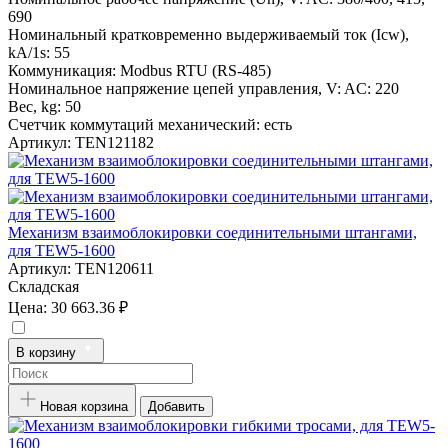
690
Номинальный кратковременно выдерживаемый ток (Icw),
kA/1s:
55
Коммуникация:
Modbus RTU (RS-485)
Номинальное напряжение цепей управления, V:
AC: 220
Вес, kg:
50
Счетчик коммутаций механический:
есть
Артикул:
TEN121182
Механизм взаимоблокировки соединительными штангами,
для TEW5-1600
Артикул:
TEN120611
Складская
Цена:
30 663.36 ₽
В корзину
Новая корзина
Добавить