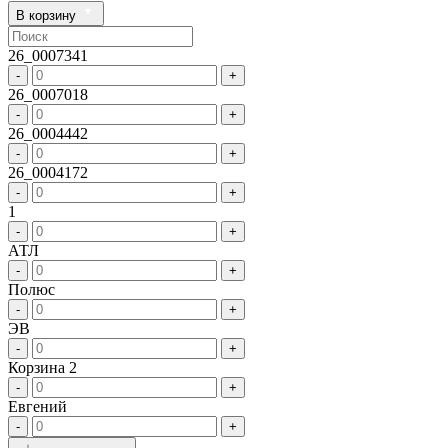
В корзину
26_0007341
-
+
26_0007018
-
+
26_0004442
-
+
26_0004172
-
+
1
-
+
АТЛ
-
+
Полюс
-
+
ЭВ
-
+
Корзина 2
-
+
Евгений
-
+