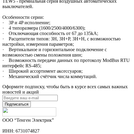
TEW5 - премиальная серия воздушных автоматических
выключателей.
Особенности серии:
· 3P и 4P исполнение;
· 4 типоразмера (1600/2500/4000/6300);
· Отключающая способность от 67 до 135kA;
· Расцепители типов: 3H, 3H+P, 3H+H, с возможностью
настройки, измерения параметров;
· Вертикальное и горизонтальное подключение с
возможностью смены положения шин;
· Возможность передачи данных по протоколу ModBus RTU
интерфейс RS‐485;
· Широкий ассортимент аксессуаров;
· Механический счётчик числа коммутаций.
Оформите подписку, чтобы быть в курсе всех самых важных
новостей и акций
Подписаться
ООО “Тенген Электрик”
ИНН: 6731074827