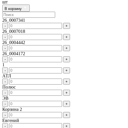
шт
В корзину
26_0007341
-
+
26_0007018
-
+
26_0004442
-
+
26_0004172
-
+
1
-
+
АТЛ
-
+
Полюс
-
+
ЭВ
-
+
Корзина 2
-
+
Евгений
-
+