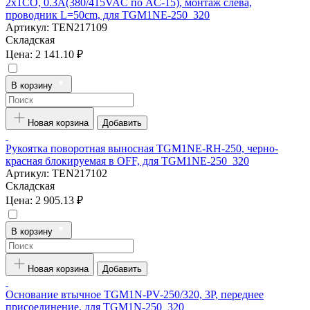
2x1CO, 0.3А(380/415VAC по AC-15), монтаж слева,
проводник L=50cm, для TGM1NE-250_320
Артикул:
TEN217109
Складская
Цена:
2 141.10 ₽
В корзину
Новая корзина
Добавить
Рукоятка поворотная выносная TGM1NE-RH-250, черно-
красная блокируемая в OFF, для TGM1NE-250_320
Артикул:
TEN217102
Складская
Цена:
2 905.13 ₽
В корзину
Новая корзина
Добавить
Основание втычное TGM1N-PV-250/320, 3P, переднее
присоединение, для TGM1N-250_320