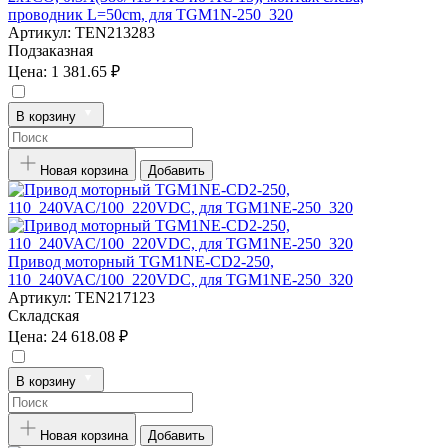
проводник L=50cm, для TGM1N-250_320
Артикул:
TEN213283
Подзаказная
Цена:
1 381.65 ₽
В корзину
Новая корзина
Добавить
Привод моторный TGM1NE-CD2-250,
110_240VAC/100_220VDC, для TGM1NE-250_320
Артикул:
TEN217123
Складская
Цена:
24 618.08 ₽
В корзину
Новая корзина
Добавить