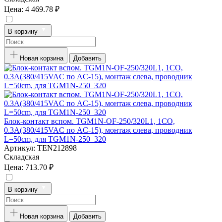
Цена:
4 469.78 ₽
В корзину
Новая корзина
Добавить
Блок-контакт вспом. TGM1N-OF-250/320L1, 1CO,
0.3А(380/415VAC по AC-15), монтаж слева, проводник
L=50cm, для TGM1N-250_320
Артикул:
TEN212898
Складская
Цена:
713.70 ₽
В корзину
Новая корзина
Добавить