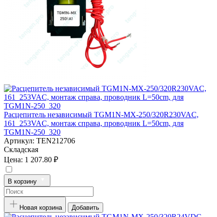
Расцепитель независимый TGM1N-MX-250/320R230VAC,
161_253VAC, монтаж справа, проводник L=50cm, для
TGM1N-250_320
Артикул:
TEN212706
Складская
Цена:
1 207.80 ₽
В корзину
Новая корзина
Добавить