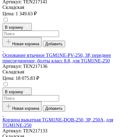
Артикул:
TEN217141
Складская
Цена:
1 349.63 ₽
В корзину
Новая корзина
Добавить
Основание втычное TGM1NE-PV-250, 3P, переднее
присоединение, болты класс 8.8, для TGM1NE-250
Артикул:
TEN217136
Складская
Цена:
18 075.83 ₽
В корзину
Новая корзина
Добавить
Корзина выкатная TGM1NE-DOB-250, 3P, 250А, для
TGM1NE-250
Артикул:
TEN217133
Складская