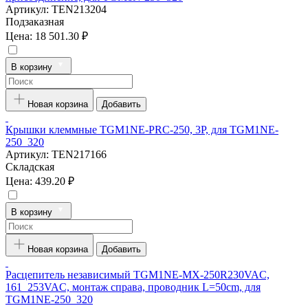
Артикул:
TEN213204
Подзаказная
Цена:
18 501.30 ₽
В корзину
Новая корзина
Добавить
Крышки клеммные TGM1NE-PRC-250, 3P, для TGM1NE-
250_320
Артикул:
TEN217166
Складская
Цена:
439.20 ₽
В корзину
Новая корзина
Добавить
Расцепитель независимый TGM1NE-MX-250R230VAC,
161_253VAC, монтаж справа, проводник L=50cm, для
TGM1NE-250_320