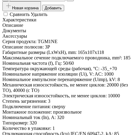
Новая корзина
Добавить
Сравнить
Удалить
Характеристики
Описание
Документы
Аксессуары
Серия продукта:
TGM1NE
Описание полюсов:
3P
Габаритные размеры (LxWxH), mm:
165x107x118
Максимальное сечение подключаемого проводника, mm²:
185
Номинальная частота (f), Гц:
50/60
Температура окружающей среды (рабочая), °С:
-35_+70
Номинальное напряжение изоляции (Ui), V:
AC: 1000
Номинальное импульсное перенапряжение (Uimp), kV:
8
Механическая износостойкость, не менее циклов:
20000 (без
ТО), 40000 (c ТО)
Электрическая износостойкость, не менее циклов:
10000
Степень загрязнения:
3
Подключение питания:
сверху
Монтажное положение:
произвольное
Номинальный ток (In), A:
320
Типоразмер:
320
Количество в упаковке:
1
Отключающая способность (Icu) IEC/EN 60947-2, kA:
85