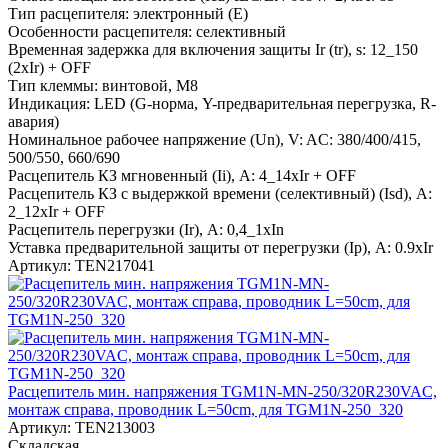
Тип расцепителя:
электронный (E)
Особенности расцепителя:
селективный
Временная задержка для включения защиты Ir (tr), s:
12_150
(2xIr) + OFF
Тип клеммы:
винтовой, M8
Индикация:
LED (G-норма, Y-предварительная перегрузка, R-
авария)
Номинальное рабочее напряжение (Un), V:
AC: 380/400/415,
500/550, 660/690
Расцепитель КЗ мгновенный (Ii), A:
4_14xIr + OFF
Расцепитель КЗ с выдержкой времени (селективный) (Isd), A:
2_12xIr + OFF
Расцепитель перегрузки (Ir), A:
0,4_1xIn
Уставка предварительной защиты от перегрузки (Ip), A:
0.9xIr
Артикул:
TEN217041
Расцепитель мин. напряжения TGM1N-MN-250/320R230VAC,
монтаж справа, проводник L=50cm, для TGM1N-250_320
Артикул:
TEN213003
Складская