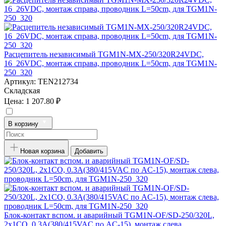
Расцепитель независимый TGM1N-MX-250/320R24VDC,
16_26VDC, монтаж справа, проводник L=50cm, для TGM1N-
250_320
Артикул:
TEN212734
Складская
Цена:
1 207.80 ₽
В корзину
Новая корзина
Добавить
Блок-контакт вспом. и аварийный TGM1N-OF/SD-250/320L,
2x1CO, 0.3А(380/415VAC по AC-15), монтаж слева,