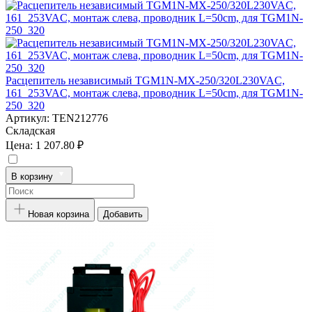
Расцепитель независимый TGM1N-MX-250/320L230VAC,
161_253VAC, монтаж слева, проводник L=50cm, для TGM1N-
250_320
Артикул:
TEN212776
Складская
Цена:
1 207.80 ₽
В корзину
Новая корзина
Добавить