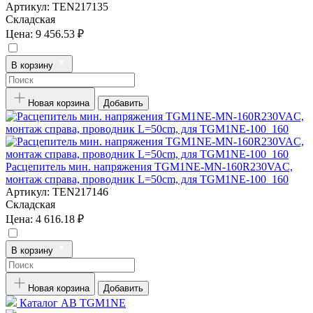
Артикул:
TEN217135
Складская
Цена:
9 456.53 ₽
В корзину
Новая корзина
Добавить
Расцепитель мин. напряжения TGM1NE-MN-160R230VAC,
монтаж справа, проводник L=50cm, для TGM1NE-100_160
Артикул:
TEN217146
Складская
Цена:
4 616.18 ₽
В корзину
Новая корзина
Добавить
Каталог АВ TGM1NE