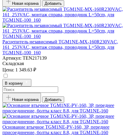
Новая корзина
Добавить
Расцепитель независимый TGM1NE-MX-160R230VAC,
161_253VAC, монтаж справа, проводник L=50cm, для
TGM1NE-100_160
Артикул:
TEN217139
Складская
Цена:
1 349.63 ₽
В корзину
Новая корзина
Добавить
Основание втычное TGM1NE-PV-160, 3P, переднее
присоединение, болты класс 8.8, для TGM1NE-160