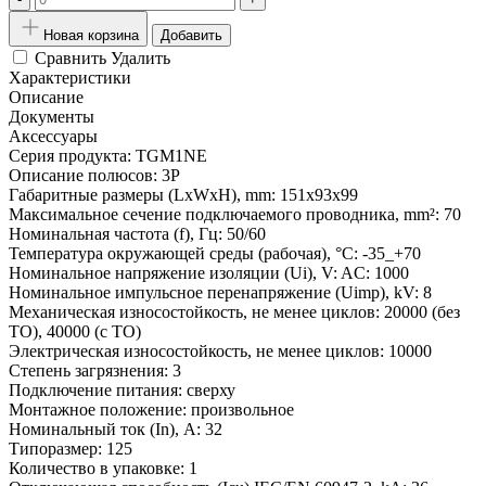
Новая корзина
Добавить
Сравнить
Удалить
Характеристики
Описание
Документы
Аксессуары
Серия продукта:
TGM1NE
Описание полюсов:
3P
Габаритные размеры (LxWxH), mm:
151x93x99
Максимальное сечение подключаемого проводника, mm²:
70
Номинальная частота (f), Гц:
50/60
Температура окружающей среды (рабочая), °С:
-35_+70
Номинальное напряжение изоляции (Ui), V:
AC: 1000
Номинальное импульсное перенапряжение (Uimp), kV:
8
Механическая износостойкость, не менее циклов:
20000 (без
ТО), 40000 (c ТО)
Электрическая износостойкость, не менее циклов:
10000
Степень загрязнения:
3
Подключение питания:
сверху
Монтажное положение:
произвольное
Номинальный ток (In), A:
32
Типоразмер:
125
Количество в упаковке:
1