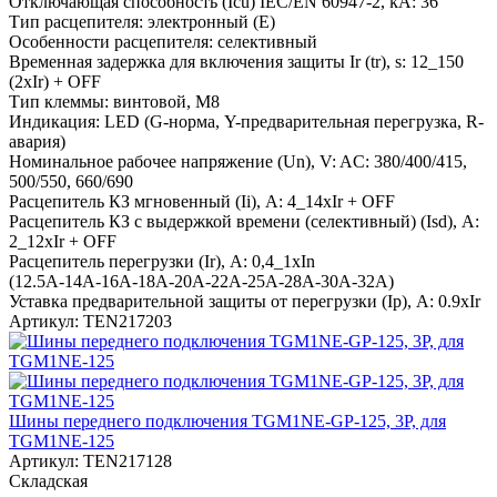
Отключающая способность (Icu) IEC/EN 60947-2, kA:
36
Тип расцепителя:
электронный (E)
Особенности расцепителя:
селективный
Временная задержка для включения защиты Ir (tr), s:
12_150
(2xIr) + OFF
Тип клеммы:
винтовой, M8
Индикация:
LED (G-норма, Y-предварительная перегрузка, R-
авария)
Номинальное рабочее напряжение (Un), V:
AC: 380/400/415,
500/550, 660/690
Расцепитель КЗ мгновенный (Ii), A:
4_14xIr + OFF
Расцепитель КЗ с выдержкой времени (селективный) (Isd), A:
2_12xIr + OFF
Расцепитель перегрузки (Ir), A:
0,4_1xIn
(12.5А-14А-16А-18А-20А-22А-25А-28А-30А-32А)
Уставка предварительной защиты от перегрузки (Ip), A:
0.9xIr
Артикул:
TEN217203
Шины переднего подключения TGM1NE-GP-125, 3P, для
TGM1NE-125
Артикул:
TEN217128
Складская