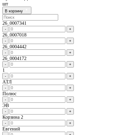
шт
В корзину
26_0007341
-
+
26_0007018
-
+
26_0004442
-
+
26_0004172
-
+
1
-
+
АТЛ
-
+
Полюс
-
+
ЭВ
-
+
Корзина 2
-
+
Евгений
-
+