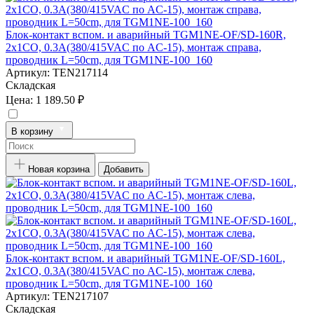
Блок-контакт вспом. и аварийный TGM1NE-OF/SD-160R,
2x1CO, 0.3А(380/415VAC по AC-15), монтаж справа,
проводник L=50cm, для TGM1NE-100_160
Артикул:
TEN217114
Складская
Цена:
1 189.50 ₽
В корзину
Новая корзина
Добавить
Блок-контакт вспом. и аварийный TGM1NE-OF/SD-160L,
2x1CO, 0.3А(380/415VAC по AC-15), монтаж слева,
проводник L=50cm, для TGM1NE-100_160
Артикул:
TEN217107
Складская