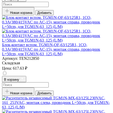
Новая корзина
Добавить
Блок-контакт вспом. TGM1N-OF-63/125R1, 1CO,
0.3А(380/415VAC по AC-15), монтаж справа, проводник
L=50cm, для TGM1N-63_125 (L/M)
Артикул:
TEN212850
Складская
Цена:
617.63 ₽
В корзину
Новая корзина
Добавить