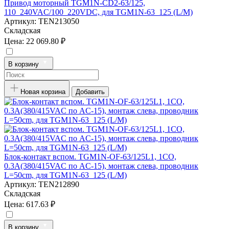
Привод моторный TGM1N-CD2-63/125,
110_240VAC/100_220VDC, для TGM1N-63_125 (L/M)
Артикул:
TEN213050
Складская
Цена:
22 069.80 ₽
В корзину
Новая корзина
Добавить
Блок-контакт вспом. TGM1N-OF-63/125L1, 1CO,
0.3А(380/415VAC по AC-15), монтаж слева, проводник
L=50cm, для TGM1N-63_125 (L/M)
Артикул:
TEN212890
Складская
Цена:
617.63 ₽
В корзину