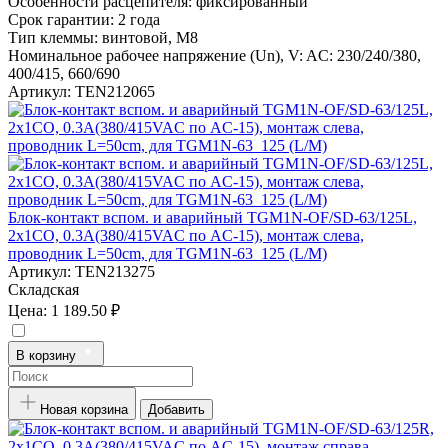
Особенности расцепителя:
фиксированный
Срок гарантии:
2 года
Тип клеммы:
винтовой, M8
Номинальное рабочее напряжение (Un), V:
AC: 230/240/380,
400/415, 660/690
Артикул:
TEN212065
Блок-контакт вспом. и аварийный TGM1N-OF/SD-63/125L,
2x1CO, 0.3А(380/415VAC по AC-15), монтаж слева,
проводник L=50cm, для TGM1N-63_125 (L/M)
Артикул:
TEN213275
Складская
Цена:
1 189.50 ₽
В корзину
Новая корзина
Добавить