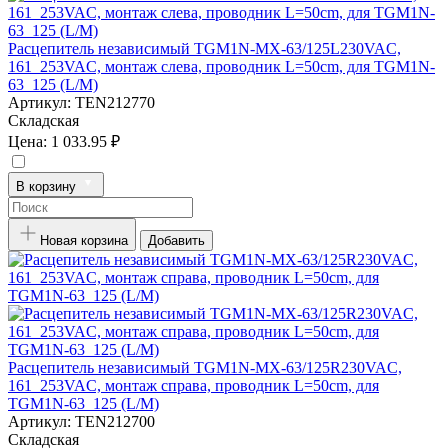
Расцепитель независимый TGM1N-MX-63/125L230VAC,
161_253VAC, монтаж слева, проводник L=50cm, для TGM1N-
63_125 (L/M)
Артикул:
TEN212770
Складская
Цена:
1 033.95 ₽
В корзину
Новая корзина
Добавить
Расцепитель независимый TGM1N-MX-63/125R230VAC,
161_253VAC, монтаж справа, проводник L=50cm, для
TGM1N-63_125 (L/M)
Артикул:
TEN212700
Складская