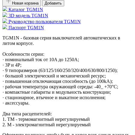
Новая корзина
Добавить
Каталог TGM1N
3D модель TGM1N
Руководство пользователя TGM1N
Паспорт TGM1N
TGM1N - базовая серия выключателей автоматических в
литом корпусе.
Особенности серии:
· номинальный ток от 10A до 1250A;
· 3P и 4P;
· 9 типоразмеров (63/125/160/250/320/400/630/800/1250);
· большой электрический и механический ресурс;
· повышенная отключающая способность (до 100kA);
· рабочая температура окружающей середы: -40_ +70°С;
· компактные габариты и модульность конструкции;
· стационарное, втычное и выкaтное исполнения;
· аксессуары.
Два типа расцепителей:
1. TM - термомагнитный нерегулируемый
2. М - электромагнитный нерегулируемый
Оформите подписку, чтобы быть в курсе всех самых важных