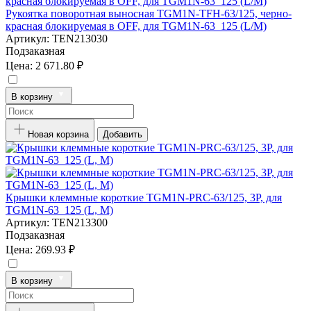
Рукоятка поворотная выносная TGM1N-TFH-63/125, черно-
красная блокируемая в OFF, для TGM1N-63_125 (L/M)
Артикул:
TEN213030
Подзаказная
Цена:
2 671.80 ₽
В корзину
Новая корзина
Добавить
Крышки клеммные короткие TGM1N-PRC-63/125, 3P, для
TGM1N-63_125 (L, M)
Артикул:
TEN213300
Подзаказная
Цена:
269.93 ₽
В корзину