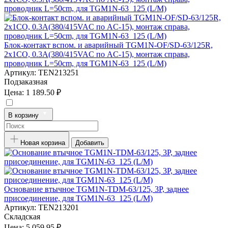
Блок-контакт вспом. и аварийный TGM1N-OF/SD-63/125R,
2x1CO, 0.3А(380/415VAC по AC-15), монтаж справа,
проводник L=50cm, для TGM1N-63_125 (L/M)
Артикул:
TEN213251
Подзаказная
Цена:
1 189.50 ₽
В корзину
Новая корзина
Добавить
Основание втычное TGM1N-TDM-63/125, 3P, заднее
присоединение, для TGM1N-63_125 (L/M)
Артикул:
TEN213201
Складская
Цена:
5 059.95 ₽