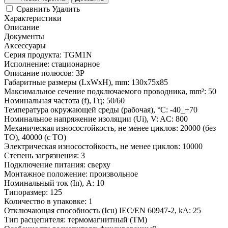
Сравнить
Удалить
Характеристики
Описание
Документы
Аксессуары
Серия продукта:
TGM1N
Исполнение:
стационарное
Описание полюсов:
3P
Габаритные размеры (LxWxH), mm:
130x75x85
Максимальное сечение подключаемого проводника, mm²:
50
Номинальная частота (f), Гц:
50/60
Температура окружающей среды (рабочая), °С:
-40_+70
Номинальное напряжение изоляции (Ui), V:
AC: 800
Механическая износостойкость, не менее циклов:
20000 (без
ТО), 40000 (c ТО)
Электрическая износостойкость, не менее циклов:
10000
Степень загрязнения:
3
Подключение питания:
сверху
Монтажное положение:
произвольное
Номинальный ток (In), A:
10
Типоразмер:
125
Количество в упаковке:
1
Отключающая способность (Icu) IEC/EN 60947-2, kA:
25
Тип расцепителя:
термомагнитный (TM)