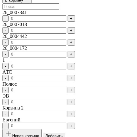
В корзину
26_0007341
-
+
26_0007018
-
+
26_0004442
-
+
26_0004172
-
+
1
-
+
АТЛ
-
+
Полюс
-
+
ЭВ
-
+
Корзина 2
-
+
Евгений
-
+
Новая корзина
Добавить