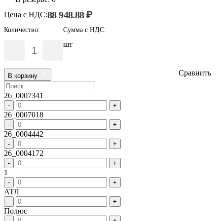
88 948.88 ₽
Цена с НДС:
Количество:
Сумма с НДС:
шт
Сравнить
В корзину
26_0007341
-
+
26_0007018
-
+
26_0004442
-
+
26_0004172
-
+
1
-
+
АТЛ
-
+
Полюс
-
+