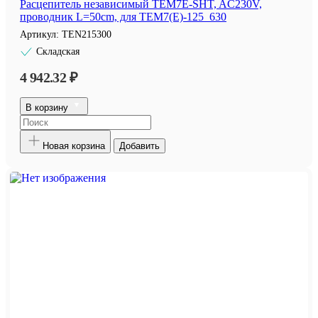
Расцепитель независимый TEM7E-SHT, AC230V,
проводник L=50cm, для TEM7(E)-125_630
Артикул:
TEN215300
Складская
4 942.32 ₽
В корзину
Новая корзина
Добавить