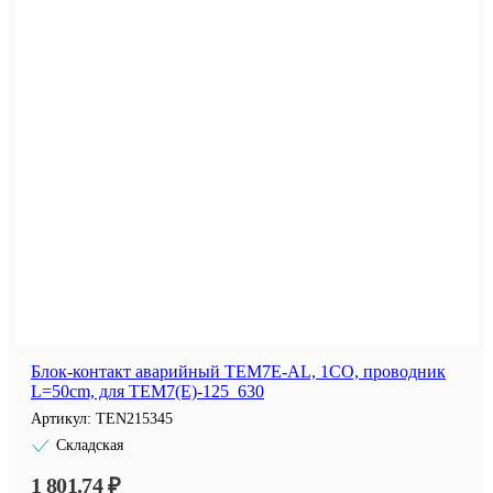
Блок-контакт аварийный TEM7E-AL, 1CO, проводник
L=50cm, для TEM7(E)-125_630
Артикул:
TEN215345
Складская
1 801.74 ₽