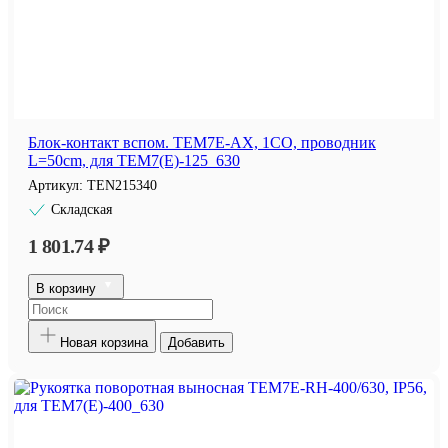
Блок-контакт вспом. TEM7E-AX, 1CO, проводник
L=50cm, для TEM7(E)-125_630
Артикул:
TEN215340
Складская
1 801.74 ₽
В корзину
Новая корзина
Добавить