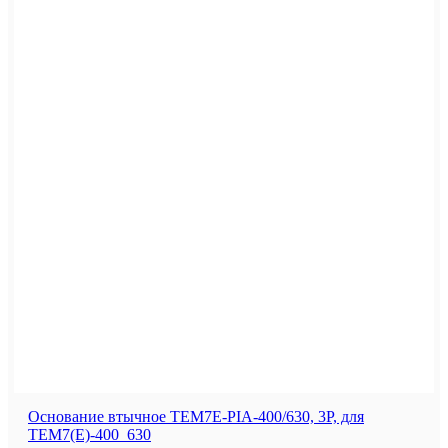
Основание втычное TEM7E-PIA-400/630, 3P, для
TEM7(E)-400_630