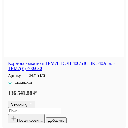
Корзина выкатная TEM7E-DOB-400/630, 3P, 540А, для
TEM7(E)-400/630
Артикул:
TEN215376
Складская
136 541.88 ₽
В корзину
Новая корзина
Добавить