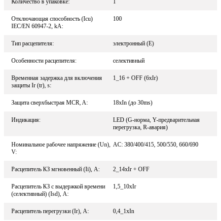
Количество в упаковке:
1
Отключающая способность (Icu)
100
IEC/EN 60947-2, kA:
Тип расцепителя:
электронный (E)
Особенности расцепителя:
селективный
Временная задержка для включения
1_16 + OFF (6xIr)
защиты Ir (tr), s:
Защита сверхбыстрая MCR, A:
18xIn (до 30ms)
Индикация:
LED (G-норма, Y-предварительная
перегрузка, R-авария)
Номинальное рабочее напряжение (Un),
AC: 380/400/415, 500/550, 660/690
V:
Расцепитель КЗ мгновенный (Ii), A:
2_14xIr + OFF
Расцепитель КЗ с выдержкой времени
1,5_10xIr
(селективный) (Isd), A:
Расцепитель перегрузки (Ir), A:
0,4_1xIn