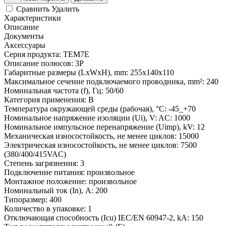
Сравнить
Удалить
Характеристики
Описание
Документы
Аксессуары
Серия продукта:
TEM7E
Описание полюсов:
3P
Габаритные размеры (LxWxH), mm:
255x140x110
Максимальное сечение подключаемого проводника, mm²:
240
Номинальная частота (f), Гц:
50/60
Категория применения:
B
Температура окружающей среды (рабочая), °С:
-45_+70
Номинальное напряжение изоляции (Ui), V:
AC: 1000
Номинальное импульсное перенапряжение (Uimp), kV:
12
Механическая износостойкость, не менее циклов:
15000
Электрическая износостойкость, не менее циклов:
7500
(380/400/415VAC)
Степень загрязнения:
3
Подключение питания:
произвольное
Монтажное положение:
произвольное
Номинальный ток (In), A:
200
Типоразмер:
400
Количество в упаковке:
1
Отключающая способность (Icu) IEC/EN 60947-2, kA:
150