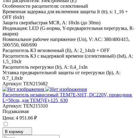
Тип расцепителя:
электронный (E)
Особенности расцепителя:
селективный
Временная задержка для включения защиты Ir (tr), s:
1_16 +
OFF (6xIr)
Защита сверхбыстрая MCR, A:
18xIn (до 30ms)
Индикация:
LED (G-норма, Y-предварительная перегрузка, R-
авария)
Номинальное рабочее напряжение (Un), V:
AC: 380/400/415,
500/550, 660/690
Расцепитель КЗ мгновенный (Ii), A:
2_14xIr + OFF
Расцепитель КЗ с выдержкой времени (селективный) (Isd), A:
1,5_10xIr
Расцепитель перегрузки (Ir), A:
0,4_1xIn
Уставка предварительной защиты от перегрузки (Ip), A:
0.7_1,0xIr
Артикул:
TEN215682
Расцепитель независимый TEM7E-SHT, DC220V, проводник
L=50cm, для TEM7(E)-125_630
Артикул:
TEN215310
Подзаказная
Цена:
4 951.66 ₽
В корзину