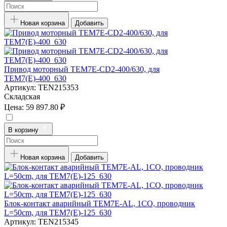
Новая корзина
Добавить
Привод моторный TEM7E-CD2-400/630, для
TEM7(E)-400_630
Артикул:
TEN215353
Складская
Цена:
59 897.80 ₽
В корзину
Новая корзина
Добавить
Блок-контакт аварийный TEM7E-AL, 1CO, проводник
L=50cm, для TEM7(E)-125_630
Артикул:
TEN215345