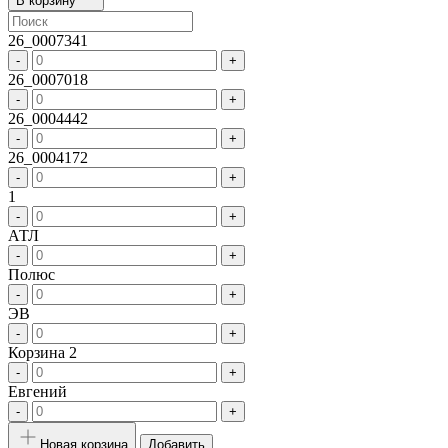
В корзину
26_0007341
-
+
26_0007018
-
+
26_0004442
-
+
26_0004172
-
+
1
-
+
АТЛ
-
+
Полюс
-
+
ЭВ
-
+
Корзина 2
-
+
Евгений
-
+
Новая корзина
Добавить