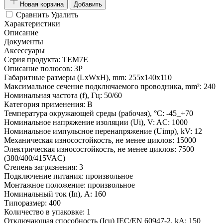
Новая корзина
Добавить
Сравнить
Удалить
Характеристики
Описание
Документы
Аксессуары
Серия продукта:
TEM7E
Описание полюсов:
3P
Габаритные размеры (LxWxH), mm:
255x140x110
Максимальное сечение подключаемого проводника, mm²:
240
Номинальная частота (f), Гц:
50/60
Категория применения:
B
Температура окружающей среды (рабочая), °С:
-45_+70
Номинальное напряжение изоляции (Ui), V:
AC: 1000
Номинальное импульсное перенапряжение (Uimp), kV:
12
Механическая износостойкость, не менее циклов:
15000
Электрическая износостойкость, не менее циклов:
7500
(380/400/415VAC)
Степень загрязнения:
3
Подключение питания:
произвольное
Монтажное положение:
произвольное
Номинальный ток (In), A:
160
Типоразмер:
400
Количество в упаковке:
1
Отключающая способность (Icu) IEC/EN 60947-2, kA:
150