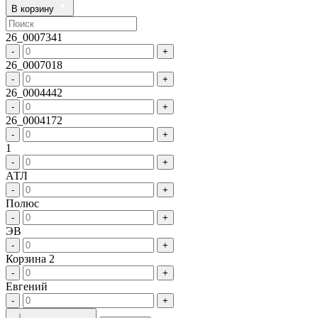
В корзину
26_0007341
-
+
26_0007018
-
+
26_0004442
-
+
26_0004172
-
+
1
-
+
АТЛ
-
+
Полюс
-
+
ЭВ
-
+
Корзина 2
-
+
Евгений
-
+