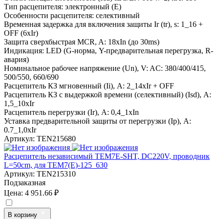
Тип расцепителя:
электронный (E)
Особенности расцепителя:
селективный
Временная задержка для включения защиты Ir (tr), s:
1_16 +
OFF (6xIr)
Защита сверхбыстрая MCR, A:
18xIn (до 30ms)
Индикация:
LED (G-норма, Y-предварительная перегрузка, R-
авария)
Номинальное рабочее напряжение (Un), V:
AC: 380/400/415,
500/550, 660/690
Расцепитель КЗ мгновенный (Ii), A:
2_14xIr + OFF
Расцепитель КЗ с выдержкой времени (селективный) (Isd), A:
1,5_10xIr
Расцепитель перегрузки (Ir), A:
0,4_1xIn
Уставка предварительной защиты от перегрузки (Ip), A:
0.7_1,0xIr
Артикул:
TEN215680
Расцепитель независимый TEM7E-SHT, DC220V, проводник
L=50cm, для TEM7(E)-125_630
Артикул:
TEN215310
Подзаказная
Цена:
4 951.66 ₽
В корзину