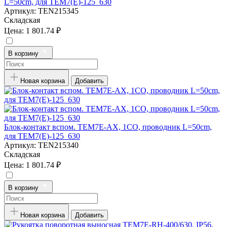
L=50cm, для TEM7(E)-125_630
Артикул:
TEN215345
Складская
Цена:
1 801.74 ₽
В корзину
Новая корзина
Добавить
Блок-контакт вспом. TEM7E-AX, 1CO, проводник L=50cm,
для TEM7(E)-125_630
Артикул:
TEN215340
Складская
Цена:
1 801.74 ₽
В корзину
Новая корзина
Добавить