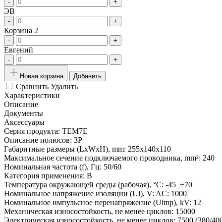
-
+
ЭВ
-
+
Корзина 2
-
+
Евгений
-
+
Новая корзина
Добавить
Сравнить
Удалить
Характеристики
Описание
Документы
Аксессуары
Серия продукта:
TEM7E
Описание полюсов:
3P
Габаритные размеры (LxWxH), mm:
255x140x110
Максимальное сечение подключаемого проводника, mm²:
240
Номинальная частота (f), Гц:
50/60
Категория применения:
B
Температура окружающей среды (рабочая), °С:
-45_+70
Номинальное напряжение изоляции (Ui), V:
AC: 1000
Номинальное импульсное перенапряжение (Uimp), kV:
12
Механическая износостойкость, не менее циклов:
15000
Электрическая износостойкость, не менее циклов:
7500 (380/4