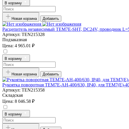
В корзину
Новая корзина
Добавить
Расцепитель независимый TEM7E-SHT, DC24V, проводник L=5
Артикул:
TEN215328
Подзаказная
Цена:
4 965.01 ₽
В корзину
Новая корзина
Добавить
Рукоятка поворотная TEM7E-AH-400/630, IP40, для TEM7(E)-4
Артикул:
TEN215358
Складская
Цена:
8 046.58 ₽
В корзину