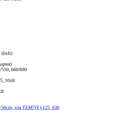
(6xIr)
вария)
/550, 660/690
,5_10xIr
Ir
50cm, для TEM7(E)-125_630