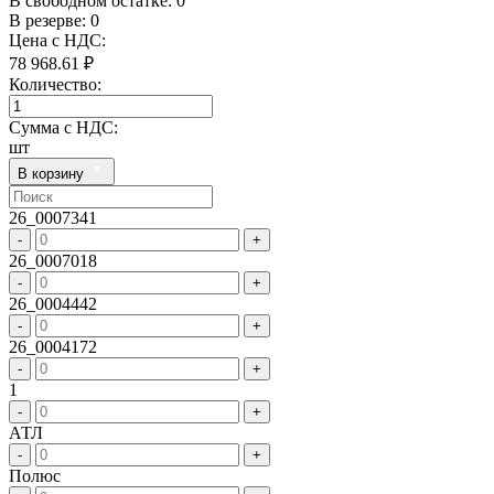
В свободном остатке: 0
В резерве: 0
Цена с НДС:
78 968.61 ₽
Количество:
Сумма с НДС:
шт
В корзину
26_0007341
-
+
26_0007018
-
+
26_0004442
-
+
26_0004172
-
+
1
-
+
АТЛ
-
+
Полюс