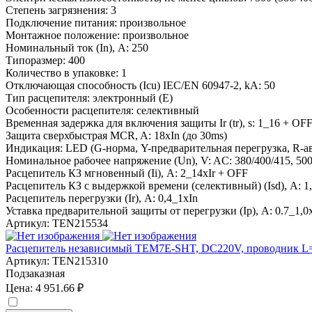
Степень загрязнения:
3
Подключение питания:
произвольное
Монтажное положение:
произвольное
Номинальный ток (In), A:
250
Типоразмер:
400
Количество в упаковке:
1
Отключающая способность (Icu) IEC/EN 60947-2, kA:
50
Тип расцепителя:
электронный (E)
Особенности расцепителя:
селективный
Временная задержка для включения защиты Ir (tr), s:
1_16 + OFF 
Защита сверхбыстрая MCR, A:
18xIn (до 30ms)
Индикация:
LED (G-норма, Y-предварительная перегрузка, R-а
Номинальное рабочее напряжение (Un), V:
AC: 380/400/415, 500
Расцепитель КЗ мгновенный (Ii), A:
2_14xIr + OFF
Расцепитель КЗ с выдержкой времени (селективный) (Isd), A:
1
Расцепитель перегрузки (Ir), A:
0,4_1xIn
Уставка предварительной защиты от перегрузки (Ip), A:
0.7_1,0x
Артикул:
TEN215534
Расцепитель независимый TEM7E-SHT, DC220V, проводник L=
Артикул:
TEN215310
Подзаказная
Цена:
4 951.66 ₽