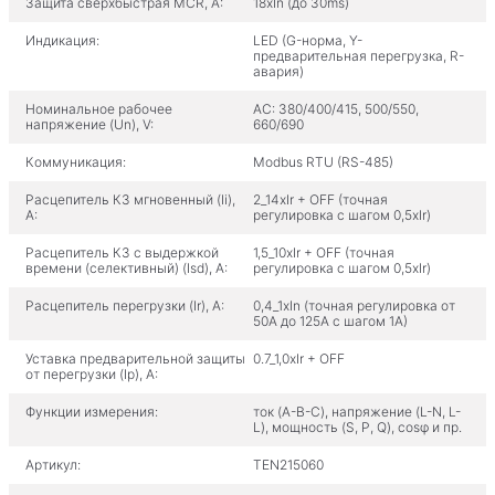
Защита сверхбыстрая MCR, A:
18xIn (до 30ms)
Индикация:
LED (G-норма, Y-
предварительная перегрузка, R-
авария)
Номинальное рабочее
AC: 380/400/415, 500/550,
напряжение (Un), V:
660/690
Коммуникация:
Modbus RTU (RS-485)
Расцепитель КЗ мгновенный (Ii),
2_14xIr + OFF (точная
A:
регулировка с шагом 0,5xIr)
Расцепитель КЗ с выдержкой
1,5_10xIr + OFF (точная
времени (селективный) (Isd), A:
регулировка с шагом 0,5xIr)
Расцепитель перегрузки (Ir), A:
0,4_1xIn (точная регулировка от
50А до 125А с шагом 1A)
Уставка предварительной защиты
0.7_1,0xIr + OFF
от перегрузки (Ip), A:
Функции измерения:
ток (A-B-C), напряжение (L-N, L-
L), мощность (S, P, Q), cosφ и пр.
Артикул:
TEN215060