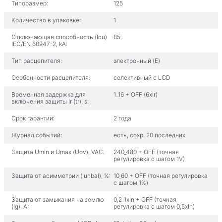
Типоразмер:
125
Количество в упаковке:
1
Отключающая способность (Icu)
85
IEC/EN 60947-2, kA:
Тип расцепителя:
электронный (E)
Особенности расцепителя:
селективный с LCD
Временная задержка для
1_16 + OFF (6xIr)
включения защиты Ir (tr), s:
Срок гарантии:
2 года
Журнал событий:
есть, сохр. 20 последних
Защита Umin и Umax (Uov), VAC:
240_480 + OFF (точная
регулировка с шагом 1V)
Защита от асимметрии (Iunbal), %:
10_60 + OFF (точная регулировка
с шагом 1%)
Защита от замыкания на землю
0,2_1xIn + OFF (точная
(Ig), A:
регулировка с шагом 0,5xIn)