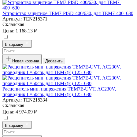
Устройство защитное TEM7-PISD-400/630, для TEM7-400_630
Артикул:
TEN215371
Складская
Цена:
1 168.13 ₽
В корзину
Новая корзина
Добавить
Расцепитель мин. напряжения TEM7E-UVT, AC230V,
проводник L=50cm, для TEM7(E)-125_630
Артикул:
TEN215334
Складская
Цена:
4 974.09 ₽
В корзину