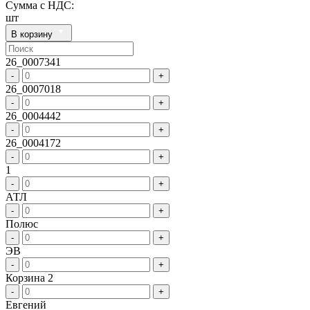
Сумма с НДС:
шт
В корзину
26_0007341
-
+
26_0007018
-
+
26_0004442
-
+
26_0004172
-
+
1
-
+
АТЛ
-
+
Полюс
-
+
ЭВ
-
+
Корзина 2
-
+
Евгений