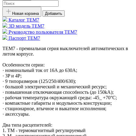
Новая корзина
Добавить
Каталог TEM7
3D модель TEM7
Руководство пользователя TEM7
Паспорт TEM7
TEM7 - премиальная серия выключателей автоматических в
литом корпусе.
Особенности серии:
· номинальный ток от 16A до 630A;
· 3P и 4P;
· 9 типоразмеров (125/250/400/630);
· большой электрический и механический ресурс;
· повышенная отключающая способность (до 150kA);
· рабочая температура окружающей среды: -45_ +70°С;
· компактные габариты и модульность конструкции;
· стационарное, втычное и выкaтное исполнения;
· аксессуары.
Два типа расцепителей:
1. TM - термомагнитный регулируемый
2. М - электромагнитный регулируемый