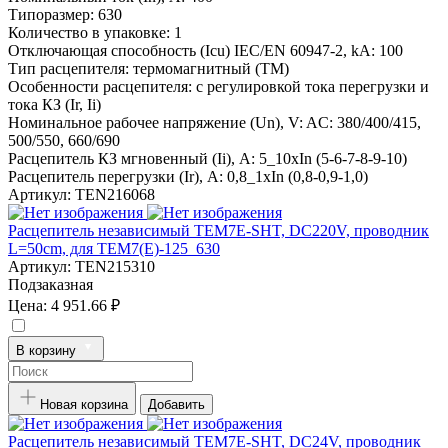
Типоразмер:
630
Количество в упаковке:
1
Отключающая способность (Icu) IEC/EN 60947-2, kA:
100
Тип расцепителя:
термомагнитный (TM)
Особенности расцепителя:
с регулировкой тока перегрузки и
тока КЗ (Ir, Ii)
Номинальное рабочее напряжение (Un), V:
AC: 380/400/415,
500/550, 660/690
Расцепитель КЗ мгновенный (Ii), A:
5_10xIn (5-6-7-8-9-10)
Расцепитель перегрузки (Ir), A:
0,8_1xIn (0,8-0,9-1,0)
Артикул:
TEN216068
Расцепитель независимый TEM7E-SHT, DC220V, проводник
L=50cm, для TEM7(E)-125_630
Артикул:
TEN215310
Подзаказная
Цена:
4 951.66 ₽
В корзину
Новая корзина
Добавить
Расцепитель независимый TEM7E-SHT, DC24V, проводник