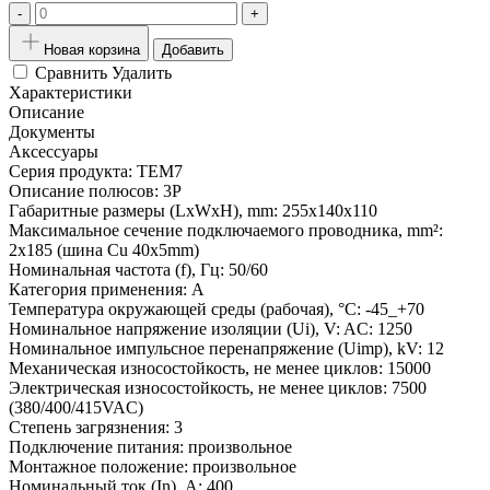
-
+
Новая корзина
Добавить
Сравнить
Удалить
Характеристики
Описание
Документы
Аксессуары
Серия продукта:
TEM7
Описание полюсов:
3P
Габаритные размеры (LxWxH), mm:
255x140x110
Максимальное сечение подключаемого проводника, mm²:
2x185 (шина Cu 40x5mm)
Номинальная частота (f), Гц:
50/60
Категория применения:
A
Температура окружающей среды (рабочая), °С:
-45_+70
Номинальное напряжение изоляции (Ui), V:
AC: 1250
Номинальное импульсное перенапряжение (Uimp), kV:
12
Механическая износостойкость, не менее циклов:
15000
Электрическая износостойкость, не менее циклов:
7500
(380/400/415VAC)
Степень загрязнения:
3
Подключение питания:
произвольное
Монтажное положение:
произвольное
Номинальный ток (In), A:
400