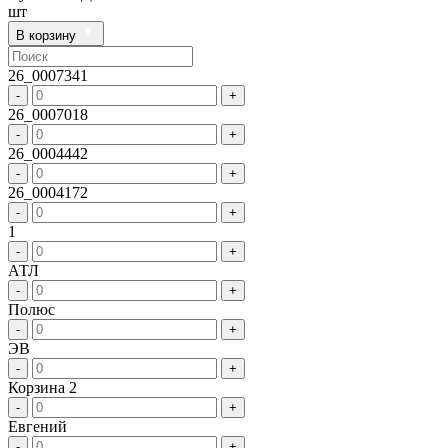
шт
В корзину
26_0007341
-
+
26_0007018
-
+
26_0004442
-
+
26_0004172
-
+
1
-
+
АТЛ
-
+
Полюс
-
+
ЭВ
-
+
Корзина 2
-
+
Евгений
-
+