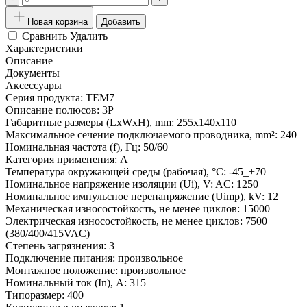
Новая корзина
Добавить
Сравнить
Удалить
Характеристики
Описание
Документы
Аксессуары
Серия продукта:
TEM7
Описание полюсов:
3P
Габаритные размеры (LxWxH), mm:
255x140x110
Максимальное сечение подключаемого проводника, mm²:
240
Номинальная частота (f), Гц:
50/60
Категория применения:
A
Температура окружающей среды (рабочая), °С:
-45_+70
Номинальное напряжение изоляции (Ui), V:
AC: 1250
Номинальное импульсное перенапряжение (Uimp), kV:
12
Механическая износостойкость, не менее циклов:
15000
Электрическая износостойкость, не менее циклов:
7500
(380/400/415VAC)
Степень загрязнения:
3
Подключение питания:
произвольное
Монтажное положение:
произвольное
Номинальный ток (In), A:
315
Типоразмер:
400