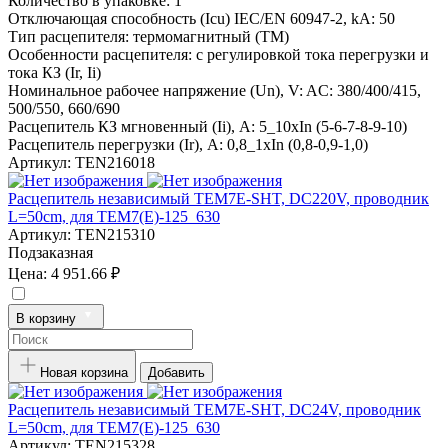
Количество в упаковке:
1
Отключающая способность (Icu) IEC/EN 60947-2, kA:
50
Тип расцепителя:
термомагнитный (TM)
Особенности расцепителя:
с регулировкой тока перегрузки и
тока КЗ (Ir, Ii)
Номинальное рабочее напряжение (Un), V:
AC: 380/400/415,
500/550, 660/690
Расцепитель КЗ мгновенный (Ii), A:
5_10xIn (5-6-7-8-9-10)
Расцепитель перегрузки (Ir), A:
0,8_1xIn (0,8-0,9-1,0)
Артикул:
TEN216018
Расцепитель независимый TEM7E-SHT, DC220V, проводник
L=50cm, для TEM7(E)-125_630
Артикул:
TEN215310
Подзаказная
Цена:
4 951.66 ₽
В корзину
Новая корзина
Добавить
Расцепитель независимый TEM7E-SHT, DC24V, проводник
L=50cm, для TEM7(E)-125_630
Артикул:
TEN215328