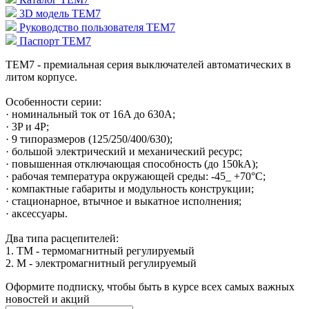
3D модель TEM7
Руководство пользователя TEM7
Паспорт TEM7
TEM7 - премиальная серия выключателей автоматических в
литом корпусе.
Особенности серии:
· номинальный ток от 16A до 630A;
· 3P и 4P;
· 9 типоразмеров (125/250/400/630);
· большой электрический и механический ресурс;
· повышенная отключающая способность (до 150kA);
· рабочая температура окружающей среды: -45_ +70°С;
· компактные габариты и модульность конструкции;
· стационарное, втычное и выкaтное исполнения;
· аксессуары.
Два типа расцепителей:
1. TM - термомагнитный регулируемый
2. М - электромагнитный регулируемый
Оформите подписку, чтобы быть в курсе всех самых важных
новостей и акций