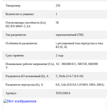
Типоразмер:
250
Количество в упаковке:
1
Отключающая способность (Icu)
50
IEC/EN 60947-2, kA:
Тип расцепителя:
термомагнитный (TM)
Особенности расцепителя:
с регулировкой тока перегрузки и тока
КЗ (Ir, Ii)
Срок гарантии:
2 года
Номинальное рабочее напряжение (Un),
AC: 380/400/415, 500/550, 660/690
V:
Расцепитель КЗ мгновенный (Ii), A:
5_10xIn (5-6-7-8-9-10)
Расцепитель перегрузки (Ir), A:
0,8_1xIn (0,8-0,9-1,0/160А-180А-200А)
Артикул:
TEN216014