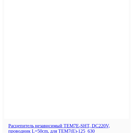
Расцепитель независимый TEM7E-SHT, DC220V,
проводник L=50cm, для TEM7(E)-125_630