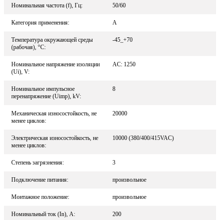
Номинальная частота (f), Гц:
50/60
Категория применения:
A
Температура окружающей среды
-45_+70
(рабочая), °С:
Номинальное напряжение изоляции
AC: 1250
(Ui), V:
Номинальное импульсное
8
перенапряжение (Uimp), kV:
Механическая износостойкость, не
20000
менее циклов:
Электрическая износостойкость, не
10000 (380/400/415VAC)
менее циклов:
Степень загрязнения:
3
Подключение питания:
произвольное
Монтажное положение:
произвольное
Номинальный ток (In), A:
200