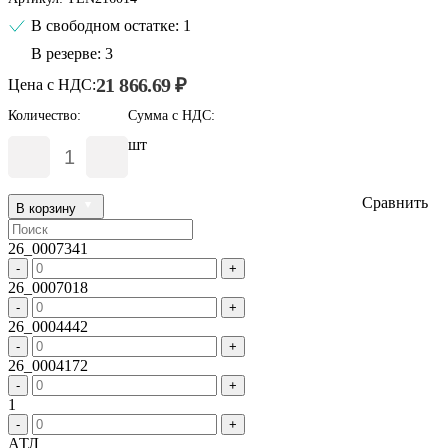
В свободном остатке: 1
В резерве: 3
21 866.69 ₽
Цена с НДС:
Количество:
Сумма с НДС:
шт
Сравнить
В корзину
26_0007341
-
+
26_0007018
-
+
26_0004442
-
+
26_0004172
-
+
1
-
+
АТЛ