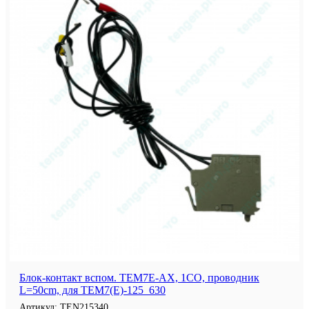
Блок-контакт вспом. TEM7E-AX, 1CO, проводник
L=50cm, для TEM7(E)-125_630
Артикул:
TEN215340