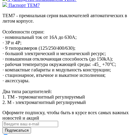
Паспорт TEM7
TEM7 - премиальная серия выключателей автоматических в
литом корпусе.
Особенности серии:
· номинальный ток от 16A до 630A;
· 3P и 4P;
· 9 типоразмеров (125/250/400/630);
· большой электрический и механический ресурс;
· повышенная отключающая способность (до 150kA);
· рабочая температура окружающей среды: -45_ +70°С;
· компактные габариты и модульность конструкции;
· стационарное, втычное и выкaтное исполнения;
· аксессуары.
Два типа расцепителей:
1. TM - термомагнитный регулируемый
2. М - электромагнитный регулируемый
Оформите подписку, чтобы быть в курсе всех самых важных
новостей и акций
Подписаться