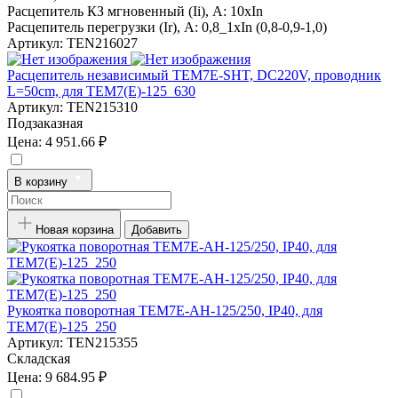
Расцепитель КЗ мгновенный (Ii), A:
10xIn
Расцепитель перегрузки (Ir), A:
0,8_1xIn (0,8-0,9-1,0)
Артикул:
TEN216027
Расцепитель независимый TEM7E-SHT, DC220V, проводник
L=50cm, для TEM7(E)-125_630
Артикул:
TEN215310
Подзаказная
Цена:
4 951.66 ₽
В корзину
Новая корзина
Добавить
Рукоятка поворотная TEM7E-AH-125/250, IP40, для
TEM7(E)-125_250
Артикул:
TEN215355
Складская
Цена:
9 684.95 ₽