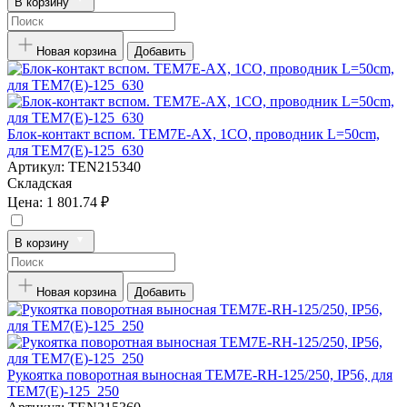
В корзину
Новая корзина
Добавить
Блок-контакт вспом. TEM7E-AX, 1CO, проводник L=50cm,
для TEM7(E)-125_630
Артикул:
TEN215340
Складская
Цена:
1 801.74 ₽
В корзину
Новая корзина
Добавить
Рукоятка поворотная выносная TEM7E-RH-125/250, IP56, для
TEM7(E)-125_250