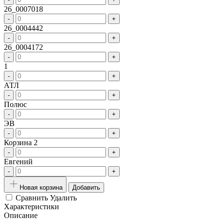
26_0007018
-
+
26_0004442
-
+
26_0004172
-
+
1
-
+
АТЛ
-
+
Полюс
-
+
ЭВ
-
+
Корзина 2
-
+
Евгений
-
+
Новая корзина
Добавить
Сравнить
Удалить
Характеристики
Описание