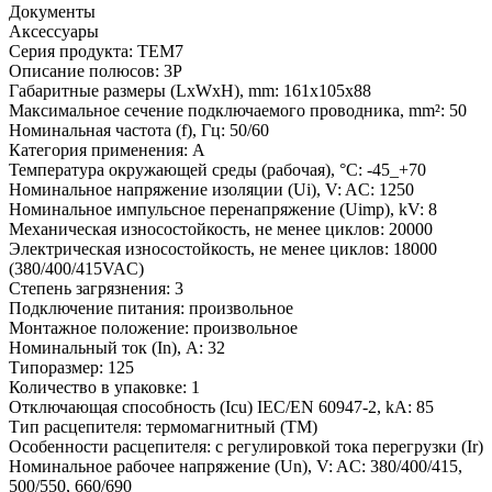
Документы
Аксессуары
Серия продукта:
TEM7
Описание полюсов:
3P
Габаритные размеры (LxWxH), mm:
161x105x88
Максимальное сечение подключаемого проводника, mm²:
50
Номинальная частота (f), Гц:
50/60
Категория применения:
A
Температура окружающей среды (рабочая), °С:
-45_+70
Номинальное напряжение изоляции (Ui), V:
AC: 1250
Номинальное импульсное перенапряжение (Uimp), kV:
8
Механическая износостойкость, не менее циклов:
20000
Электрическая износостойкость, не менее циклов:
18000
(380/400/415VAC)
Степень загрязнения:
3
Подключение питания:
произвольное
Монтажное положение:
произвольное
Номинальный ток (In), A:
32
Типоразмер:
125
Количество в упаковке:
1
Отключающая способность (Icu) IEC/EN 60947-2, kA:
85
Тип расцепителя:
термомагнитный (TM)
Особенности расцепителя:
с регулировкой тока перегрузки (Ir)
Номинальное рабочее напряжение (Un), V:
AC: 380/400/415,
500/550, 660/690