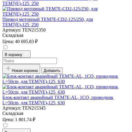
Привод моторный TEM7E-CD2-125/250, для
TEM7(E)-125_250
Артикул:
TEN215350
Складская
Цена:
40 695.83 ₽
В корзину
Новая корзина
Добавить
Блок-контакт аварийный TEM7E-AL, 1CO, проводник
L=50cm, для TEM7(E)-125_630
Артикул:
TEN215345
Складская
Цена:
1 801.74 ₽