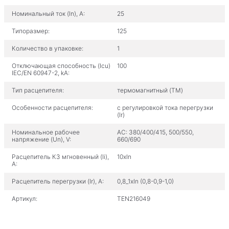
Номинальный ток (In), A:
25
Типоразмер:
125
Количество в упаковке:
1
Отключающая способность (Icu)
100
IEC/EN 60947-2, kA:
Тип расцепителя:
термомагнитный (TM)
Особенности расцепителя:
с регулировкой тока перегрузки
(Ir)
Номинальное рабочее
AC: 380/400/415, 500/550,
напряжение (Un), V:
660/690
Расцепитель КЗ мгновенный (Ii),
10xIn
A:
Расцепитель перегрузки (Ir), A:
0,8_1xIn (0,8-0,9-1,0)
Артикул:
TEN216049