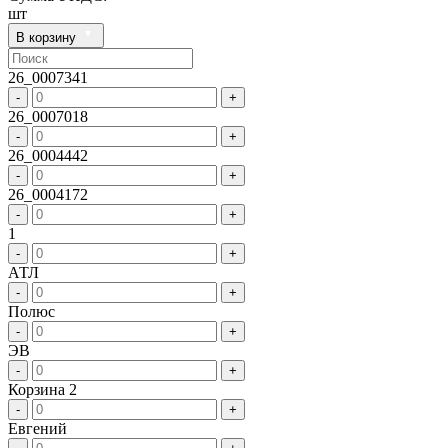
шт
В корзину
26_0007341
-
+
26_0007018
-
+
26_0004442
-
+
26_0004172
-
+
1
-
+
АТЛ
-
+
Полюс
-
+
ЭВ
-
+
Корзина 2
-
+
Евгений