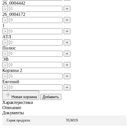
26_0004442
-
+
26_0004172
-
+
1
-
+
АТЛ
-
+
Полюс
-
+
ЭВ
-
+
Корзина 2
-
+
Евгений
-
+
Новая корзина
Добавить
Характеристики
Описание
Документы
Серия продукта:
TGM1N