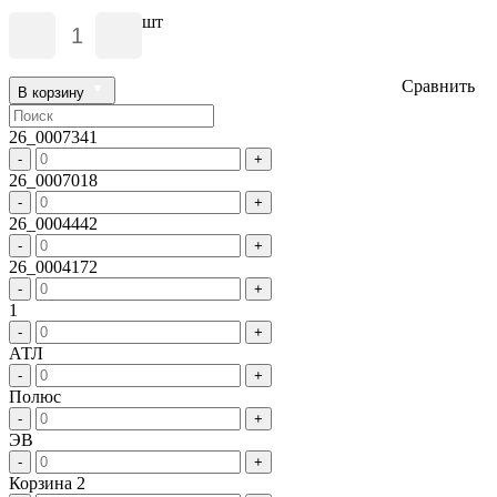
шт
Сравнить
В корзину
26_0007341
-
+
26_0007018
-
+
26_0004442
-
+
26_0004172
-
+
1
-
+
АТЛ
-
+
Полюс
-
+
ЭВ
-
+
Корзина 2