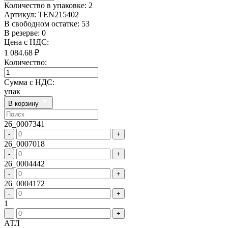
Количество в упаковке:
2
Артикул:
TEN215402
В свободном остатке: 53
В резерве: 0
Цена с НДС:
1 084.68 ₽
Количество:
Сумма с НДС:
упак
В корзину
26_0007341
-
+
26_0007018
-
+
26_0004442
-
+
26_0004172
-
+
1
-
+
АТЛ