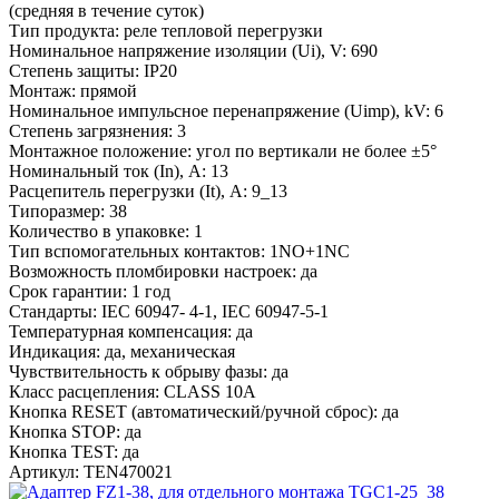
(средняя в течение суток)
Тип продукта:
реле тепловой перегрузки
Номинальное напряжение изоляции (Ui), V:
690
Степень защиты:
IP20
Монтаж:
прямой
Номинальное импульсное перенапряжение (Uimp), kV:
6
Степень загрязнения:
3
Монтажное положение:
угол по вертикали не более ±5°
Номинальный ток (In), A:
13
Расцепитель перегрузки (It), A:
9_13
Типоразмер:
38
Количество в упаковке:
1
Тип вспомогательных контактов:
1NO+1NC
Возможность пломбировки настроек:
да
Срок гарантии:
1 год
Стандарты:
IEC 60947- 4-1, IEC 60947-5-1
Температурная компенсация:
да
Индикация:
да, механическая
Чувствительность к обрыву фазы:
да
Класс расцепления:
CLASS 10A
Кнопка RESET (автоматический/ручной сброс):
да
Кнопка STOP:
да
Кнопка TEST:
да
Артикул:
TEN470021