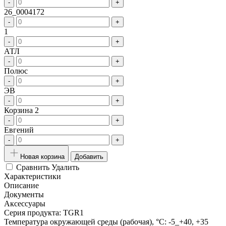
-
+
26_0004172
-
+
1
-
+
АТЛ
-
+
Полюс
-
+
ЭВ
-
+
Корзина 2
-
+
Евгений
-
+
Новая корзина
Добавить
Сравнить
Удалить
Характеристики
Описание
Документы
Аксессуары
Серия продукта:
TGR1
Температура окружающей среды (рабочая), °С:
-5_+40, +35