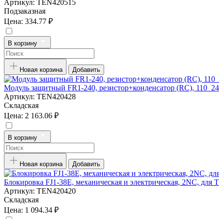
Артикул:
TEN420515
Подзаказная
Цена:
334.77 ₽
В корзину
Новая корзина
Добавить
Модуль защитный FR1-240, резистор+конденсатор (RC), 110_2
Артикул:
TEN420428
Складская
Цена:
2 163.06 ₽
В корзину
Новая корзина
Добавить
Блокировка FJ1-38E, механическая и электрическая, 2NC, для
Артикул:
TEN420420
Складская
Цена:
1 094.34 ₽