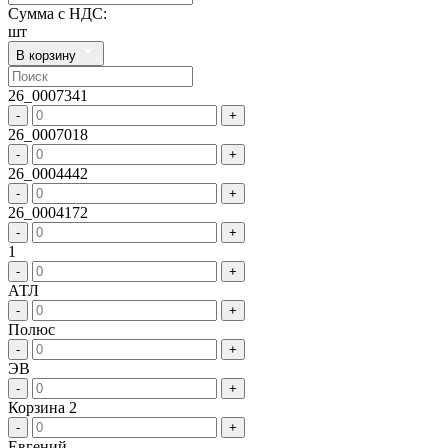
Сумма с НДС:
шт
В корзину
26_0007341
-
+
26_0007018
-
+
26_0004442
-
+
26_0004172
-
+
1
-
+
АТЛ
-
+
Полюс
-
+
ЭВ
-
+
Корзина 2
-
+
Евгений