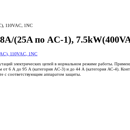
C), 110VAC, 1NC
18A/(25A по AC-1), 7.5kW(400V
таций электрических цепей в нормальном режиме работы. Применяю
т 6 А до 95 А (категория AC-3) и до 44 А (категория АС-4). Кон
сте с соответствующим аппаратом защиты.