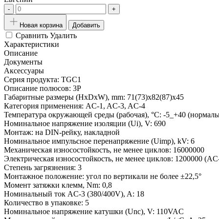
-
+
Новая корзина
Добавить
Сравнить
Удалить
Характеристики
Описание
Документы
Аксессуары
Серия продукта:
TGC1
Описание полюсов:
3P
Габаритные размеры (HxDxW), mm:
71(73)x82(87)x45
Категория применения:
AC-1, AC-3, AC-4
Температура окружающей среды (рабочая), °С:
-5_+40 (нормаль
Номинальное напряжение изоляции (Ui), V:
690
Монтаж:
на DIN-рейку, накладной
Номинальное импульсное перенапряжение (Uimp), kV:
6
Механическая износостойкость, не менее циклов:
16000000
Электрическая износостойкость, не менее циклов:
1200000 (AC-
Степень загрязнения:
3
Монтажное положение:
угол по вертикали не более ±22,5°
Момент затяжки клемм, Nm:
0,8
Номинальный ток AC-3 (380/400V), A:
18
Количество в упаковке:
5
Номинальное напряжение катушки (Unc), V:
110VAC