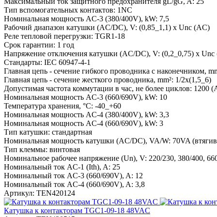
Максимальный ток защитного предохранителя gL/gG, A:
25
Тип вспомогательных контактов:
1NC
Номинальная мощность AC-3 (380/400V), kW:
7,5
Рабочий диапазон катушки (AC/DC), V:
(0,85_1,1) x Unc (AC)
Реле тепловой перегрузки:
TGR1-18
Срок гарантии:
1 год
Напряжение отключения катушки (AC/DC), V:
(0,2_0,75) x Unc
Стандарты:
IEC 60947-4-1
Главная цепь - сечение гибкого проводника с наконечником, m
Главная цепь - сечение жесткого проводника, mm²:
1/2x(1,5_6)
Допустимая частота коммутации в час, не более циклов:
1200 (
Номинальная мощность AC-3 (660/690V), kW:
10
Температура хранения, °С:
-40_+60
Номинальная мощность AC-4 (380/400V), kW:
3,3
Номинальная мощность AC-4 (660/690V), kW:
3
Тип катушки:
стандартная
Номинальная мощность катушки (AC/DC), VA/W:
70VA (втягив
Тип клеммы:
винтовая
Номинальное рабочее напряжение (Un), V:
220/230, 380/400, 6
Номинальный ток AC-1 (Ith), A:
25
Номинальный ток AC-3 (660/690V), A:
12
Номинальный ток AC-4 (660/690V), A:
3,8
Артикул:
TEN420124
Катушка к контакторам TGC1-09-18 48VAC