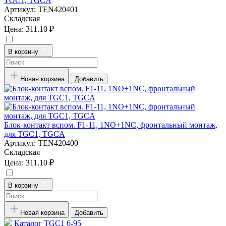
TGC1, TGCA
Артикул:
TEN420401
Складская
Цена:
311.10 ₽
В корзину
Новая корзина
Добавить
Блок-контакт вспом. F1-11, 1NO+1NC, фронтальный монтаж,
для TGC1, TGCA
Артикул:
TEN420400
Складская
Цена:
311.10 ₽
В корзину
Новая корзина
Добавить
Каталог TGC1 6-95