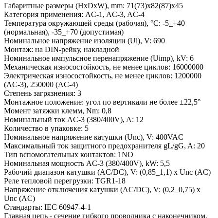
Габаритные размеры (HxDxW), mm:
71(73)x82(87)x45
Категория применения:
AC-1, AC-3, AC-4
Температура окружающей среды (рабочая), °С:
-5_+40
(нормальная), -35_+70 (допустимая)
Номинальное напряжение изоляции (Ui), V:
690
Монтаж:
на DIN-рейку, накладной
Номинальное импульсное перенапряжение (Uimp), kV:
6
Механическая износостойкость, не менее циклов:
16000000
Электрическая износостойкость, не менее циклов:
1200000
(AC-3), 250000 (AC-4)
Степень загрязнения:
3
Монтажное положение:
угол по вертикали не более ±22,5°
Момент затяжки клемм, Nm:
0,8
Номинальный ток AC-3 (380/400V), A:
12
Количество в упаковке:
5
Номинальное напряжение катушки (Unc), V:
400VAC
Максимальный ток защитного предохранителя gL/gG, A:
20
Тип вспомогательных контактов:
1NO
Номинальная мощность AC-3 (380/400V), kW:
5,5
Рабочий диапазон катушки (AC/DC), V:
(0,85_1,1) x Unc (AC)
Реле тепловой перегрузки:
TGR1-18
Напряжение отключения катушки (AC/DC), V:
(0,2_0,75) x
Unc (AC)
Стандарты:
IEC 60947-4-1
Главная цепь - сечение гибкого проводника с наконечником,