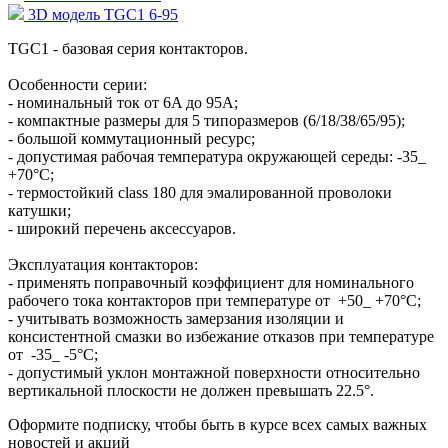
3D модель TGC1 6-95
TGС1 - базовая серия контакторов.
Особенности серии:
- номинальный ток от 6A до 95A;
- компактные размеры для 5 типоразмеров (6/18/38/65/95);
- большой коммутационный ресурс;
- допустимая рабочая температура окружающей середы: -35_
+70°С;
- термостойкий class 180 для эмалированной проволоки
катушки;
- широкий перечень аксессуаров.
Эксплуатация контакторов:
- применять поправочный коэффициент для номинального
рабочего тока контакторов при температуре от +50_ +70°С;
- учитывать возможность замерзания изоляции и
консистентной смазки во избежание отказов при температуре
от -35_ -5°С;
- допустимый уклон монтажной поверхности относительно
вертикальной плоскости не должен превышать 22.5°.
Оформите подписку, чтобы быть в курсе всех самых важных
новостей и акций