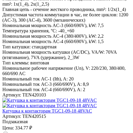
mm²:
1x(1_4), 2x(1_2,5)
Главная цепь - сечение жесткого проводника, mm²:
1/2x(1_4)
Допустимая частота коммутации в час, не более циклов:
1200
(AC-3), 300 (AC-4), 3600 (механических)
Номинальная мощность AC-3 (660/690V), kW:
7,5
Температура хранения, °С:
-40_+60
Номинальная мощность AC-4 (380/400V), kW:
2,2
Номинальная мощность AC-4 (660/690V), kW:
1,5
Тип катушки:
стандартная
Номинальная мощность катушки (AC/DC), VA/W:
70VA
(втягивание), 7VA (удержание), 2_3W
Тип клеммы:
винтовая
Номинальное рабочее напряжение (Un), V:
220/230, 380/400,
660/690 AC
Номинальный ток AC-1 (Ith), A:
20
Номинальный ток AC-3 (660/690V), A:
8,9
Номинальный ток AC-4 (660/690V), A:
2
Артикул:
TEN420103
Катушка к контакторам TGC1-09-18 48VAC
Артикул:
TEN420515
Подзаказная
Цена:
334.77 ₽