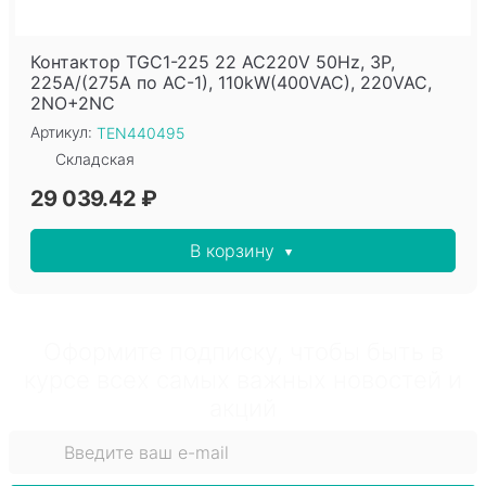
Контактор TGC1-225 22 AC220V 50Hz, 3P,
225A/(275A по AC-1), 110kW(400VAC), 220VAC,
2NO+2NC
Артикул:
TEN440495
Складская
29 039.42 ₽
В корзину
Оформите подписку, чтобы быть в
курсе всех самых важных новостей и
акций