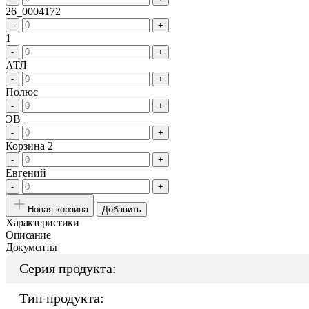
26_0004172
-
+
1
-
+
АТЛ
-
+
Полюс
-
+
ЭВ
-
+
Корзина 2
-
+
Евгений
-
+
Новая корзина
Добавить
Характеристики
Описание
Документы
Серия продукта:
Тип продукта: