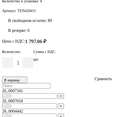
Количество в упаковке:
8
Артикул:
TEN420415
В свободном остатке: 89
В резерве: 0
1 797.06 ₽
Цена с НДС:
Количество:
Сумма с НДС:
шт
Сравнить
В корзину
26_0007341
-
+
26_0007018
-
+
26_0004442
-
+