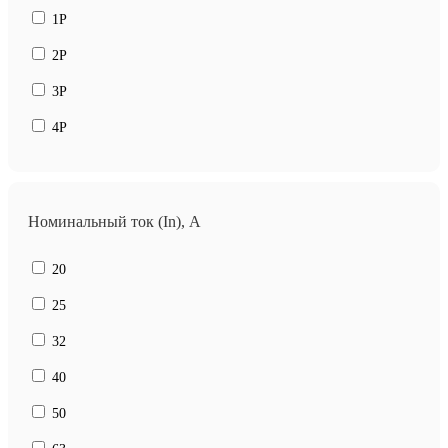
1P
2P
3P
4P
Номинальный ток (In), A
20
25
32
40
50