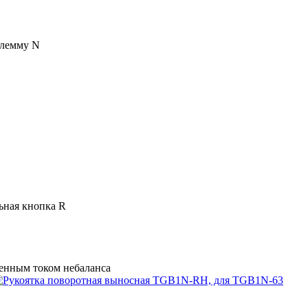
клемму N
льная кнопка R
менным током небаланса