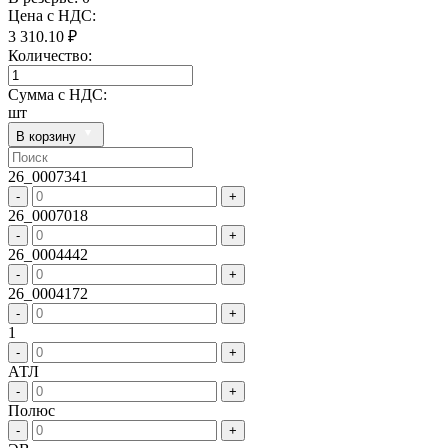
Цена с НДС:
3 310.10 ₽
Количество:
Сумма с НДС:
шт
В корзину
26_0007341
-
+
26_0007018
-
+
26_0004442
-
+
26_0004172
-
+
1
-
+
АТЛ
-
+
Полюс
-
+