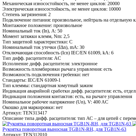
Механическая износостойкость, не менее циклов:
20000
Электрическая износостойкость, не менее циклов:
10000
Степень загрязнения:
2
Подключение питания:
произвольное, нейтраль на отдельную 
Монтажное положение:
произвольное
Номинальный ток (In), A:
50
Момент затяжки клемм, Nm:
2,5
Тип защитной характеристики:
C
Номинальный ток утечки (IΔn), mA:
30
Отключающая способность (Icn) IEC/EN 61009, kA:
6
Тип дифф. расцепителя:
AC
Исполнение дифф. расцепителя:
электронное
Возможность пломбировки рычага управления:
есть
Возможность подключения гребенки:
нет
Стандарты:
IEC/EN 61009-1
Тип клеммы:
стандартная хомутный зажим
Индикация аварийной сработки дифф. расцепителя:
есть, отде
Индикация положения контактов:
есть, на рычаге управления
Номинальное рабочее напряжение (Un), V:
400 AC
Окошко для маркировки:
нет
Артикул:
TEN313417
Описание типа дифф. расцепителя:
тип АС – для цепей с пере
Рукоятка поворотная выносная TGB1N-RH, для TGB1N-63
Артикул:
TEN312010