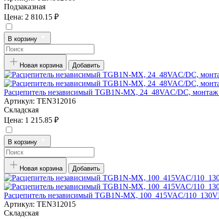
Подзаказная
Цена:
2 810.15 ₽
В корзину
Новая корзина
Добавить
Расцепитель независимый TGB1N-MX, 24_48VAC/DC, монтаж 
Артикул:
TEN312016
Складская
Цена:
1 215.85 ₽
В корзину
Новая корзина
Добавить
Расцепитель независимый TGB1N-MX, 100_415VAC/110_130VD
Артикул:
TEN312015
Складская