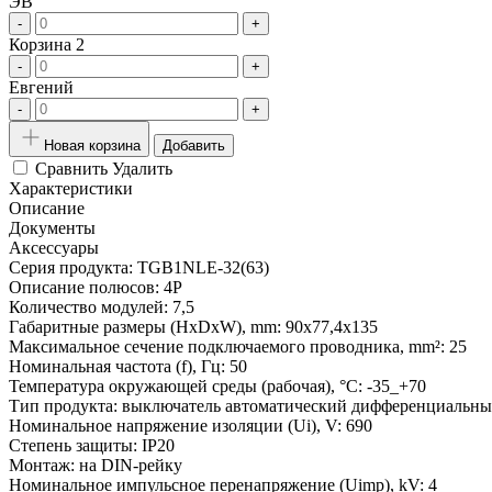
ЭВ
-
+
Корзина 2
-
+
Евгений
-
+
Новая корзина
Добавить
Сравнить
Удалить
Характеристики
Описание
Документы
Аксессуары
Серия продукта:
TGB1NLE-32(63)
Описание полюсов:
4P
Количество модулей:
7,5
Габаритные размеры (HxDxW), mm:
90x77,4x135
Максимальное сечение подключаемого проводника, mm²:
25
Номинальная частота (f), Гц:
50
Температура окружающей среды (рабочая), °С:
-35_+70
Тип продукта:
выключатель автоматический дифференциальн
Номинальное напряжение изоляции (Ui), V:
690
Степень защиты:
IP20
Монтаж:
на DIN-рейку
Номинальное импульсное перенапряжение (Uimp), kV:
4