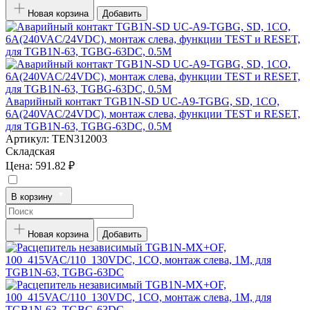
Новая корзина
Добавить
Аварийный контакт TGB1N-SD UC-A9-TGBG, SD, 1CO,
6A(240VAC/24VDC), монтаж слева, функции TEST и RESET,
для TGB1N-63, TGBG-63DC, 0.5M
Артикул:
TEN312003
Складская
Цена:
591.82 ₽
В корзину
Новая корзина
Добавить