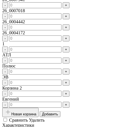
-
+
26_0007018
-
+
26_0004442
-
+
26_0004172
-
+
1
-
+
АТЛ
-
+
Полюс
-
+
ЭВ
-
+
Корзина 2
-
+
Евгений
-
+
Новая корзина
Добавить
Сравнить
Удалить
Характеристики