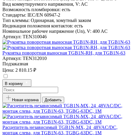
Вид коммутируемого напряжения, V:
AC
Возможность пломбировки:
есть
Стандарты:
IEC/EN 60947-2
Тип клеммы:
Одинарная, хомутный зажим
Индикация положения контактов:
есть
Номинальное рабочее напряжение (Un), V:
400 AC
Артикул:
TEN310046
Рукоятка поворотная выносная TGB1N-RH, для TGB1N-63
Артикул:
TEN312010
Подзаказная
Цена:
2 810.15 ₽
В корзину
Новая корзина
Добавить
Расцепитель независимый TGB1N-MX, 24_48VAC/DC,
монтаж слева, для TGB1N-63, TGBG-63DC, 1M