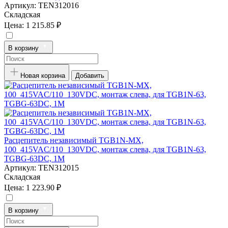
Артикул:
TEN312016
Складская
Цена:
1 215.85 ₽
В корзину
Новая корзина
Добавить
Расцепитель независимый TGB1N-MX,
100_415VAC/110_130VDC, монтаж слева, для TGB1N-63,
TGBG-63DC, 1M
Артикул:
TEN312015
Складская
Цена:
1 223.90 ₽
В корзину