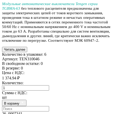
Модульные автоматические выключатели Tengen серии
TGBMA-63
без теплового расцепителя предназначены для
защиты электрических цепей от токов короткого замыкания,
проведения тока в штатном режиме и нечастых оперативных
коммутаций. Применяются в сетях переменного тока частотой
50/60 Hz с номинальным напряжением до 400 V и номинальным
током до 63 А. Разработаны специально для систем вентиляции,
дымоудаления и других линий, где критически важно исключить
отключение по перегрузке. Соответствуют МЭК 60947–2.
Читать далее
Количество в упаковке:
6
Артикул:
TEN310046
В свободном остатке: 0
В резерве: 0
Цена с НДС:
1 374.94 ₽
Количество:
Сумма с НДС:
шт
В корзину
26_0007341