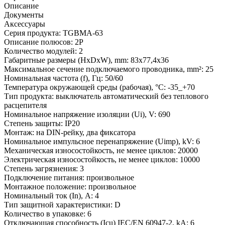
Описание
Документы
Аксессуары
Серия продукта:
TGBMA-63
Описание полюсов:
2P
Количество модулей:
2
Габаритные размеры (HxDxW), mm:
83x77,4x36
Максимальное сечение подключаемого проводника, mm²:
25
Номинальная частота (f), Гц:
50/60
Температура окружающей среды (рабочая), °С:
-35_+70
Тип продукта:
выключатель автоматический без теплового
расцепителя
Номинальное напряжение изоляции (Ui), V:
690
Степень защиты:
IP20
Монтаж:
на DIN-рейку, два фиксатора
Номинальное импульсное перенапряжение (Uimp), kV:
6
Механическая износостойкость, не менее циклов:
20000
Электрическая износостойкость, не менее циклов:
10000
Степень загрязнения:
3
Подключение питания:
произвольное
Монтажное положение:
произвольное
Номинальный ток (In), A:
4
Тип защитной характеристики:
D
Количество в упаковке:
6
Отключающая способность (Icu) IEC/EN 60947-2, kA:
6