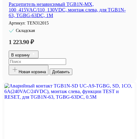
Расцепитель независимый TGB1N-MX,
100_415VAC/110_130VDC, монтаж слева, для TGB1N-
63, TGBG-63DC, 1M
Артикул:
TEN312015
Складская
1 223.90 ₽
В корзину
Новая корзина
Добавить