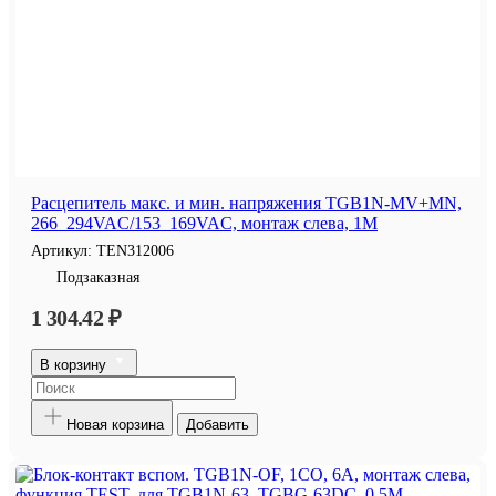
Расцепитель макс. и мин. напряжения TGB1N-MV+MN,
266_294VAC/153_169VAC, монтаж слева, 1M
Артикул:
TEN312006
Подзаказная
1 304.42 ₽
В корзину
Новая корзина
Добавить