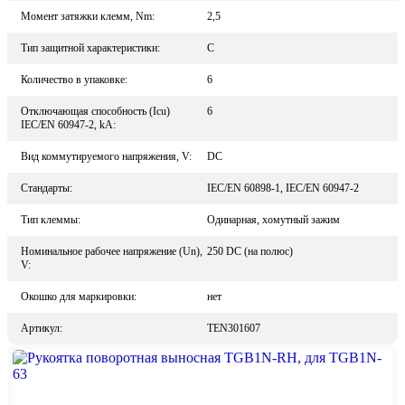
Момент затяжки клемм, Nm:
2,5
Тип защитной характеристики:
C
Количество в упаковке:
6
Отключающая способность (Icu)
6
IEC/EN 60947-2, kA:
Вид коммутируемого напряжения, V:
DC
Стандарты:
IEC/EN 60898-1, IEC/EN 60947-2
Тип клеммы:
Одинарная, хомутный зажим
Номинальное рабочее напряжение (Un),
250 DC (на полюс)
V:
Окошко для маркировки:
нет
Артикул:
TEN301607