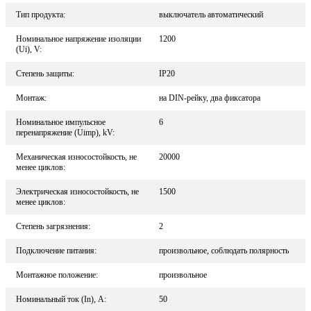
Тип продукта:
выключатель автоматический
Номинальное напряжение изоляции
1200
(Ui), V:
Степень защиты:
IP20
Монтаж:
на DIN-рейку, два фиксатора
Номинальное импульсное
6
перенапряжение (Uimp), kV:
Механическая износостойкость, не
20000
менее циклов:
Электрическая износостойкость, не
1500
менее циклов:
Степень загрязнения:
2
Подключение питания:
произвольное, соблюдать полярность
Монтажное положение:
произвольное
Номинальный ток (In), A:
50