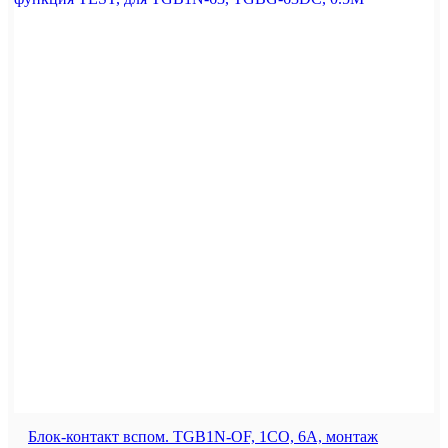
Блок-контакт вспом. TGB1N-OF, 1CO, 6A, монтаж