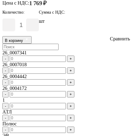
1 769 ₽
Цена с НДС:
Количество:
Сумма с НДС:
шт
Сравнить
В корзину
26_0007341
-
+
26_0007018
-
+
26_0004442
-
+
26_0004172
-
+
1
-
+
АТЛ
-
+
Полюс
-
+
ЭВ