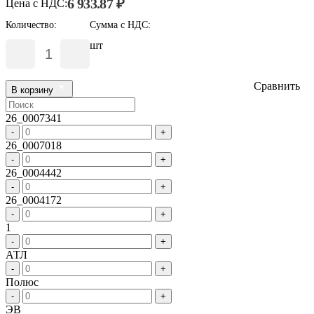
6 933.87 ₽
Цена с НДС:
Количество:
Сумма с НДС:
шт
Сравнить
В корзину
26_0007341
-
+
26_0007018
-
+
26_0004442
-
+
26_0004172
-
+
1
-
+
АТЛ
-
+
Полюс
-
+
ЭВ