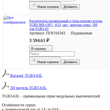
Новая корзина
Добавить
Расцепитель независимый и блок-контакт вспом.
TGB3-MX+OF3, 1CO, акт., монтаж слева, 1M,
для TGB3-63
Артикул:
TEN316343
Подзаказная
3 594.61 ₽
В корзину
Новая корзина
Добавить
Каталог TGB3-63L
3D модель TGB3-63L
TGB3-63L – премиальная серия модульных выключателей
Особенности серии:
• номинальный ток от 1А до 63А;