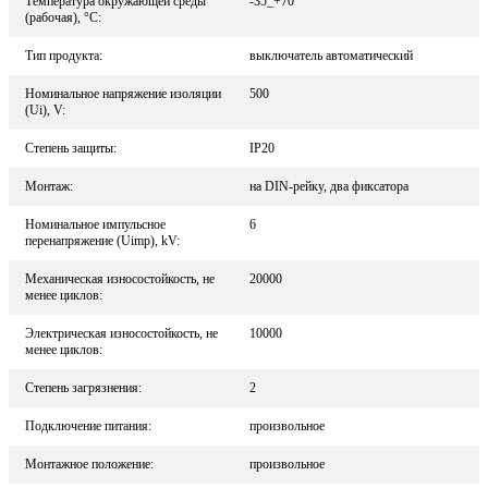
Температура окружающей среды
-35_+70
(рабочая), °С:
Тип продукта:
выключатель автоматический
Номинальное напряжение изоляции
500
(Ui), V:
Степень защиты:
IP20
Монтаж:
на DIN-рейку, два фиксатора
Номинальное импульсное
6
перенапряжение (Uimp), kV:
Механическая износостойкость, не
20000
менее циклов:
Электрическая износостойкость, не
10000
менее циклов:
Степень загрязнения:
2
Подключение питания:
произвольное
Монтажное положение:
произвольное