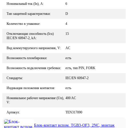
Номинальный ток (In), A:
6
Тип защитной характеристики:
D
Количество в упаковке:
4
Отключающая способность (Icu)
15
IEC/EN 60947-2, kA:
Вид коммутируемого напряжения, V:
AC
Возможность пломбировки:
есть
Возможность подключения гребенки:
есть, тип PIN, FORK
Стандарты:
IEC/EN 60947-2
Индикация положения контактов:
есть
Номинальное рабочее напряжение (Un),
400 AC
V:
Артикул:
TEN317090
Блок-контакт вспом. TGB3-OF3, 2NC, монтаж