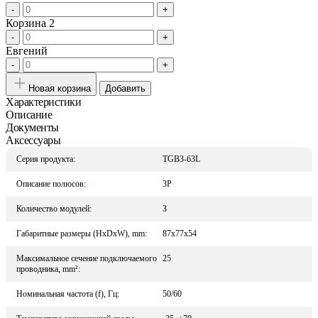
-
+
Корзина 2
-
+
Евгений
-
+
Новая корзина
Добавить
Характеристики
Описание
Документы
Аксессуары
Серия продукта:
TGB3-63L
Описание полюсов:
3P
Количество модулей:
3
Габаритные размеры (HxDxW), mm:
87x77x54
Максимальное сечение подключаемого
25
проводника, mm²:
Номинальная частота (f), Гц:
50/60