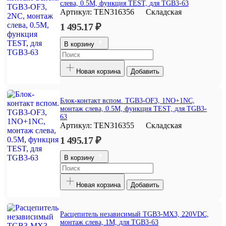
слева, 0.5M, функция TEST, для TGB3-63
Артикул:
TEN316356
Складская
1 495.17 ₽
В корзину
Новая корзина
Добавить
Блок-контакт вспом. TGB3-OF3, 1NO+1NC,
монтаж слева, 0.5M, функция TEST, для TGB3-
63
Артикул:
TEN316355
Складская
1 495.17 ₽
В корзину
Новая корзина
Добавить
Расцепитель независимый TGB3-MX3, 220VDC,
монтаж слева, 1M, для TGB3-63