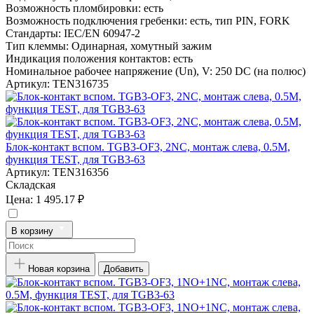
Возможность пломбировки:
есть
Возможность подключения гребенки:
есть, тип PIN, FORK
Стандарты:
IEC/EN 60947-2
Тип клеммы:
Одинарная, хомутный зажим
Индикация положения контактов:
есть
Номинальное рабочее напряжение (Un), V:
250 DC (на полюс)
Артикул:
TEN316735
Блок-контакт вспом. TGB3-OF3, 2NC, монтаж слева, 0.5M,
функция TEST, для TGB3-63
Артикул:
TEN316356
Складская
Цена:
1 495.17 ₽
В корзину
Новая корзина
Добавить