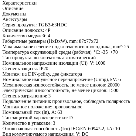
Характеристики
Описание
Документы
Аксессуары
Серия продукта:
TGB3-63HDC
Описание полюсов:
4P
Количество модулей:
4
Габаритные размеры (HxDxW), mm:
87x77x72
Максимальное сечение подключаемого проводника, mm²:
25
Температура окружающей среды (рабочая), °С:
-35_+70
Тип продукта:
выключатель автоматический
Номинальное напряжение изоляции (Ui), V:
1000
Степень защиты:
IP20
Монтаж:
на DIN-рейку, два фиксатора
Номинальное импульсное перенапряжение (Uimp), kV:
6
Механическая износостойкость, не менее циклов:
20000
Электрическая износостойкость, не менее циклов:
1500
Степень загрязнения:
3
Подключение питания:
произвольное, соблюдать полярность
Монтажное положение:
произвольное
Номинальный ток (In), A:
63
Тип защитной характеристики:
D
Количество в упаковке:
3
Отключающая способность (Icu) IEC/EN 60947-2, kA:
10
Вид коммутируемого напряжения, V:
DC