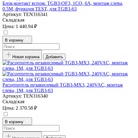
Блок-контакт вспом. TGB3-OF3, 1CO, 6A, монтаж слева,
0.5M, функция TEST, для TGB3-63
Артикул:
TEN316341
Складская
Цена:
1 440.94 ₽
В корзину
Новая корзина
Добавить
Расцепитель независимый TGB3-MX3, 240VAC, монтаж
слева, 1M, для TGB3-63
Артикул:
TEN316340
Складская
Цена:
2 370.58 ₽
В корзину