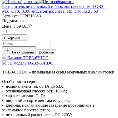
Расцепитель независимый и блок-контакт вспом. TGB3-
MX+OF3, 1CO, акт., монтаж слева, 1M, для TGB3-63
Артикул:
TEN316343
Подзаказная
Цена:
3 594.61 ₽
В корзину
Новая корзина
Добавить
Каталог TGB3-63HDC
3D модель TGB3-63HDC
TGB3-63HDC – премиальная серия модульных выключателей
Особенности серии:
• номинальный ток от 1А до 63А;
• отключающая способность 10 kA;
• характеристики С, D;
• широкий ассортимент аксессуаров;
• клеммы, исключающие заведение проводников в
заклеммное пространство;
• независимый расцепитель DC 220V;