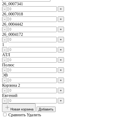
26_0007341
-
+
26_0007018
-
+
26_0004442
-
+
26_0004172
-
+
1
-
+
АТЛ
-
+
Полюс
-
+
ЭВ
-
+
Корзина 2
-
+
Евгений
-
+
Новая корзина
Добавить
Сравнить
Удалить