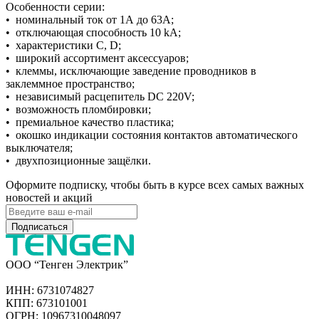
Особенности серии:
• номинальный ток от 1А до 63А;
• отключающая способность 10 kA;
• характеристики С, D;
• широкий ассортимент аксессуаров;
• клеммы, исключающие заведение проводников в
заклеммное пространство;
• независимый расцепитель DC 220V;
• возможность пломбировки;
• премиальное качество пластика;
• окошко индикации состояния контактов автоматического
выключателя;
• двухпозиционные защёлки.
Оформите подписку, чтобы быть в курсе всех самых важных
новостей и акций
Подписаться
ООО “Тенген Электрик”
ИНН: 6731074827
КПП: 673101001
ОГРН: 10967310048097