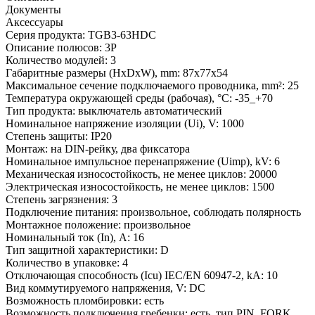
Документы
Аксессуары
Серия продукта:
TGB3-63HDC
Описание полюсов:
3P
Количество модулей:
3
Габаритные размеры (HxDxW), mm:
87x77x54
Максимальное сечение подключаемого проводника, mm²:
25
Температура окружающей среды (рабочая), °С:
-35_+70
Тип продукта:
выключатель автоматический
Номинальное напряжение изоляции (Ui), V:
1000
Степень защиты:
IP20
Монтаж:
на DIN-рейку, два фиксатора
Номинальное импульсное перенапряжение (Uimp), kV:
6
Механическая износостойкость, не менее циклов:
20000
Электрическая износостойкость, не менее циклов:
1500
Степень загрязнения:
3
Подключение питания:
произвольное, соблюдать полярность
Монтажное положение:
произвольное
Номинальный ток (In), A:
16
Тип защитной характеристики:
D
Количество в упаковке:
4
Отключающая способность (Icu) IEC/EN 60947-2, kA:
10
Вид коммутируемого напряжения, V:
DC
Возможность пломбировки:
есть
Возможность подключения гребенки:
есть, тип PIN, FORK