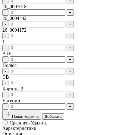
-
+
26_0007018
-
+
26_0004442
-
+
26_0004172
-
+
1
-
+
АТЛ
-
+
Полюс
-
+
ЭВ
-
+
Корзина 2
-
+
Евгений
-
+
Новая корзина
Добавить
Сравнить
Удалить
Характеристики
Описание