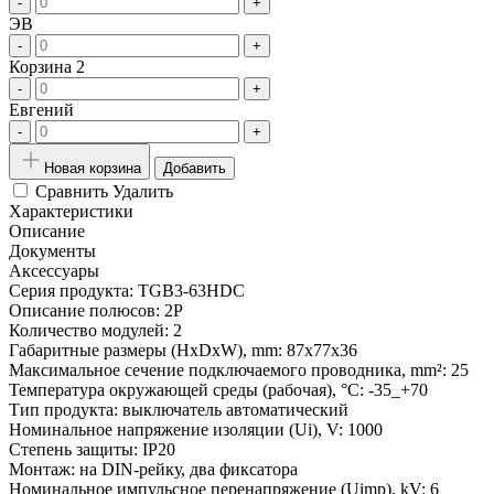
-
+
ЭВ
-
+
Корзина 2
-
+
Евгений
-
+
Новая корзина
Добавить
Сравнить
Удалить
Характеристики
Описание
Документы
Аксессуары
Серия продукта:
TGB3-63HDC
Описание полюсов:
2P
Количество модулей:
2
Габаритные размеры (HxDxW), mm:
87x77x36
Максимальное сечение подключаемого проводника, mm²:
25
Температура окружающей среды (рабочая), °С:
-35_+70
Тип продукта:
выключатель автоматический
Номинальное напряжение изоляции (Ui), V:
1000
Степень защиты:
IP20
Монтаж:
на DIN-рейку, два фиксатора
Номинальное импульсное перенапряжение (Uimp), kV:
6