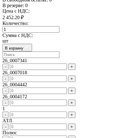
В резерве: 0
Цена с НДС:
2 452.20 ₽
Количество:
Сумма с НДС:
шт
В корзину
26_0007341
-
+
26_0007018
-
+
26_0004442
-
+
26_0004172
-
+
1
-
+
АТЛ
-
+
Полюс