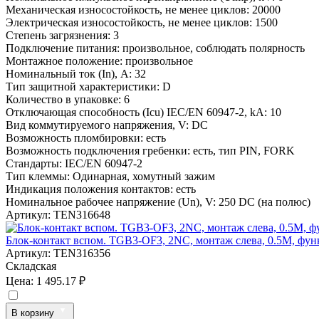
Механическая износостойкость, не менее циклов:
20000
Электрическая износостойкость, не менее циклов:
1500
Степень загрязнения:
3
Подключение питания:
произвольное, соблюдать полярность
Монтажное положение:
произвольное
Номинальный ток (In), A:
32
Тип защитной характеристики:
D
Количество в упаковке:
6
Отключающая способность (Icu) IEC/EN 60947-2, kA:
10
Вид коммутируемого напряжения, V:
DC
Возможность пломбировки:
есть
Возможность подключения гребенки:
есть, тип PIN, FORK
Стандарты:
IEC/EN 60947-2
Тип клеммы:
Одинарная, хомутный зажим
Индикация положения контактов:
есть
Номинальное рабочее напряжение (Un), V:
250 DC (на полюс)
Артикул:
TEN316648
Блок-контакт вспом. TGB3-OF3, 2NC, монтаж слева, 0.5M, фу
Артикул:
TEN316356
Складская
Цена:
1 495.17 ₽
В корзину