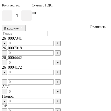
Количество:
Сумма с НДС:
шт
Сравнить
В корзину
26_0007341
-
+
26_0007018
-
+
26_0004442
-
+
26_0004172
-
+
1
-
+
АТЛ
-
+
Полюс
-
+
ЭВ
-
+