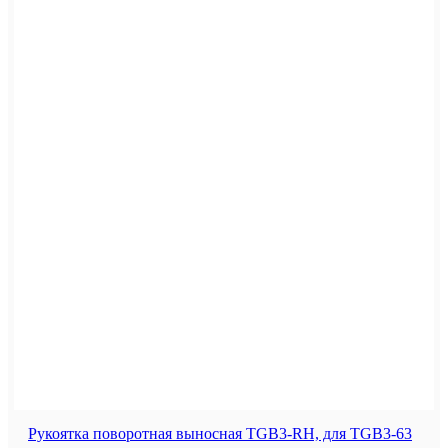
Рукоятка поворотная выносная TGB3-RH, для TGB3-63