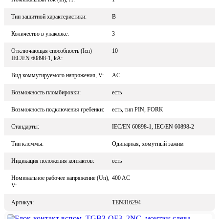
Тип защитной характеристики:
B
Количество в упаковке:
3
Отключающая способность (Icn)
10
IEC/EN 60898-1, kA:
Вид коммутируемого напряжения, V:
AC
Возможность пломбировки:
есть
Возможность подключения гребенки:
есть, тип PIN, FORK
Стандарты:
IEC/EN 60898-1, IEC/EN 60898-2
Тип клеммы:
Одинарная, хомутный зажим
Индикация положения контактов:
есть
Номинальное рабочее напряжение (Un),
400 AC
V:
Артикул:
TEN316294