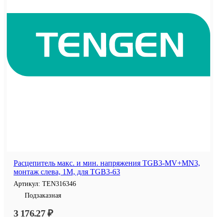
Расцепитель макс. и мин. напряжения TGB3-MV+MN3,
монтаж слева, 1M, для TGB3-63
Артикул:
TEN316346
Подзаказная
3 176.27 ₽