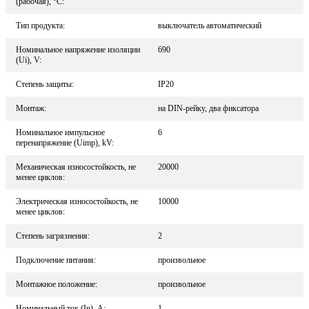
(рабочая), °С:
Тип продукта:
выключатель автоматический
Номинальное напряжение изоляции
690
(Ui), V:
Степень защиты:
IP20
Монтаж:
на DIN-рейку, два фиксатора
Номинальное импульсное
6
перенапряжение (Uimp), kV:
Механическая износостойкость, не
20000
менее циклов:
Электрическая износостойкость, не
10000
менее циклов:
Степень загрязнения:
2
Подключение питания:
произвольное
Монтажное положение:
произвольное
Номинальный ток (In), A:
1