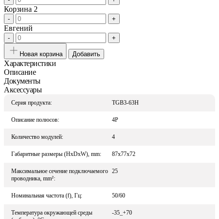
Корзина 2
-
+
Евгений
-
+
Новая корзина
Добавить
Характеристики
Описание
Документы
Аксессуары
Серия продукта:
TGB3-63H
Описание полюсов:
4P
Количество модулей:
4
Габаритные размеры (HxDxW), mm:
87x77x72
Максимальное сечение подключаемого
25
проводника, mm²:
Номинальная частота (f), Гц:
50/60
Температура окружающей среды
-35_+70