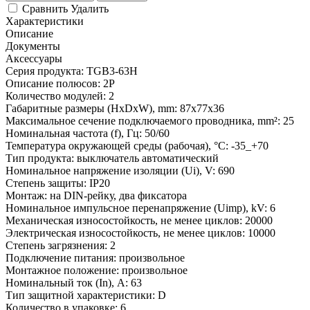
Сравнить
Удалить
Характеристики
Описание
Документы
Аксессуары
Серия продукта:
TGB3-63H
Описание полюсов:
2P
Количество модулей:
2
Габаритные размеры (HxDxW), mm:
87x77x36
Максимальное сечение подключаемого проводника, mm²:
25
Номинальная частота (f), Гц:
50/60
Температура окружающей среды (рабочая), °С:
-35_+70
Тип продукта:
выключатель автоматический
Номинальное напряжение изоляции (Ui), V:
690
Степень защиты:
IP20
Монтаж:
на DIN-рейку, два фиксатора
Номинальное импульсное перенапряжение (Uimp), kV:
6
Механическая износостойкость, не менее циклов:
20000
Электрическая износостойкость, не менее циклов:
10000
Степень загрязнения:
2
Подключение питания:
произвольное
Монтажное положение:
произвольное
Номинальный ток (In), A:
63
Тип защитной характеристики:
D
Количество в упаковке:
6