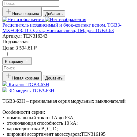
Новая корзина
Добавить
Расцепитель независимый и блок-контакт вспом. TGB3-
MX+OF3, 1CO, акт., монтаж слева, 1M, для TGB3-63
Артикул:
TEN316343
Подзаказная
Цена:
3 594.61 ₽
В корзину
Новая корзина
Добавить
Каталог TGB3-63H
3D модель TGB3-63H
TGB3-63H – премиальная серия модульных выключателей
Особенности серии:
• номинальный ток от 1А до 63А;
• отключающая способность 10 kA;
• характеристики В, С, D;
• широкий ассортимент аксессуаров;TEN316195