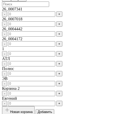
26_0007341
-
+
26_0007018
-
+
26_0004442
-
+
26_0004172
-
+
1
-
+
АТЛ
-
+
Полюс
-
+
ЭВ
-
+
Корзина 2
-
+
Евгений
-
+
Новая корзина
Добавить