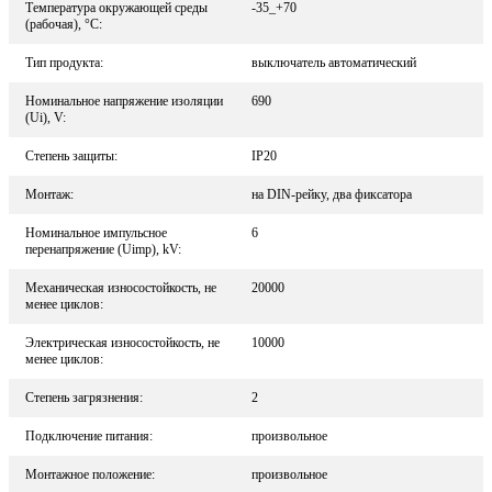
Температура окружающей среды
-35_+70
(рабочая), °С:
Тип продукта:
выключатель автоматический
Номинальное напряжение изоляции
690
(Ui), V:
Степень защиты:
IP20
Монтаж:
на DIN-рейку, два фиксатора
Номинальное импульсное
6
перенапряжение (Uimp), kV:
Механическая износостойкость, не
20000
менее циклов:
Электрическая износостойкость, не
10000
менее циклов:
Степень загрязнения:
2
Подключение питания:
произвольное
Монтажное положение:
произвольное