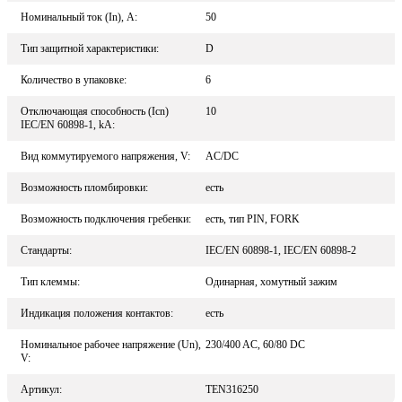
Номинальный ток (In), A:
50
Тип защитной характеристики:
D
Количество в упаковке:
6
Отключающая способность (Icn)
10
IEC/EN 60898-1, kA:
Вид коммутируемого напряжения, V:
AC/DC
Возможность пломбировки:
есть
Возможность подключения гребенки:
есть, тип PIN, FORK
Стандарты:
IEC/EN 60898-1, IEC/EN 60898-2
Тип клеммы:
Одинарная, хомутный зажим
Индикация положения контактов:
есть
Номинальное рабочее напряжение (Un),
230/400 AC, 60/80 DC
V:
Артикул:
TEN316250