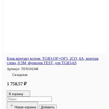
Блок-контакт вспом. TGB3-OF+OF3, 2CO, 6A, монтаж
слева, 0.5M, функция TEST, для TGB3-63
Артикул:
TEN316348
Складская
1 758.57 ₽
В корзину
Новая корзина
Добавить