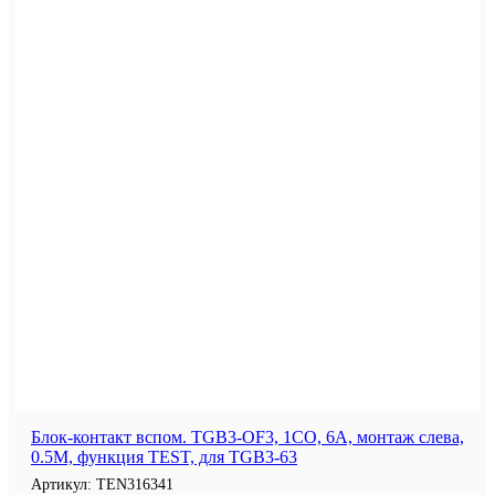
Блок-контакт вспом. TGB3-OF3, 1CO, 6A, монтаж слева,
0.5M, функция TEST, для TGB3-63
Артикул:
TEN316341