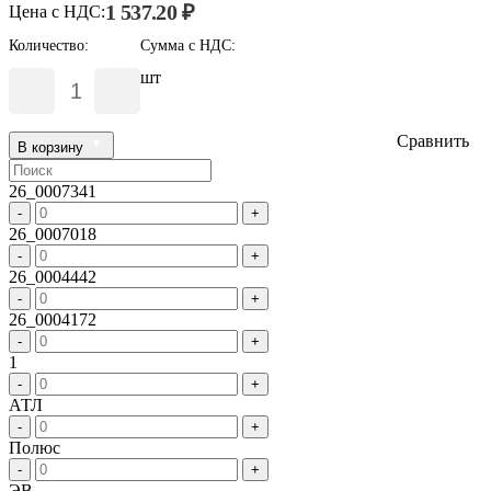
1 537.20 ₽
Цена с НДС:
Количество:
Сумма с НДС:
шт
Сравнить
В корзину
26_0007341
-
+
26_0007018
-
+
26_0004442
-
+
26_0004172
-
+
1
-
+
АТЛ
-
+
Полюс
-
+
ЭВ