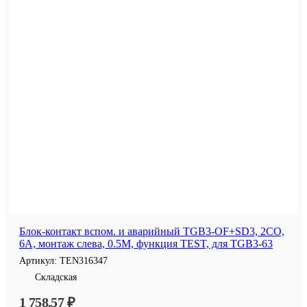
Блок-контакт вспом. и аварийный TGB3-OF+SD3, 2CO,
6A, монтаж слева, 0.5M, функция TEST, для TGB3-63
Артикул:
TEN316347
Складская
1 758.57 ₽