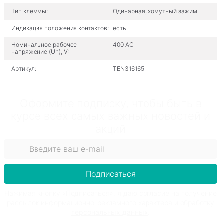
Тип клеммы:
Одинарная, хомутный зажим
Индикация положения контактов:
есть
Номинальное рабочее
400 AC
напряжение (Un), V:
Артикул:
TEN316165
Оформите подписку, чтобы быть в
курсе всех самых важных новостей и
акций
Подписаться
Нажимая кнопку «Подписаться», я даю согласие на получение
рассылок информационно-рекламного характера и обработку
персональных данных
.