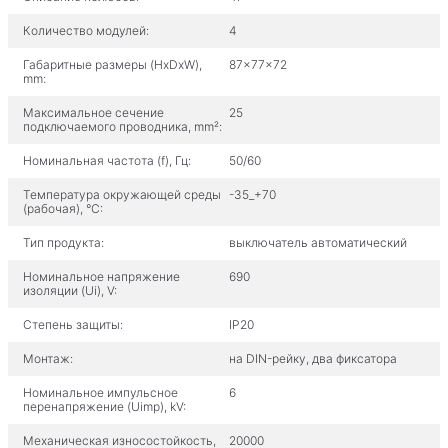
Количество модулей:
4
Габаритные размеры (HxDxW),
87x77x72
mm:
Максимальное сечение
25
подключаемого проводника, mm²:
Номинальная частота (f), Гц:
50/60
Температура окружающей среды
-35_+70
(рабочая), °С:
Тип продукта:
выключатель автоматический
Номинальное напряжение
690
изоляции (Ui), V:
Степень защиты:
IP20
Монтаж:
на DIN-рейку, два фиксатора
Номинальное импульсное
6
перенапряжение (Uimp), kV:
Механическая износостойкость,
20000