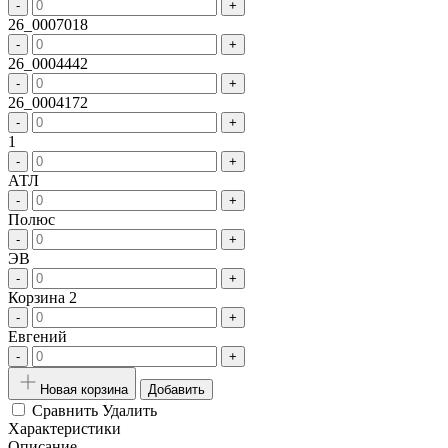
-
+
26_0007018
-
+
26_0004442
-
+
26_0004172
-
+
1
-
+
АТЛ
-
+
Полюс
-
+
ЭВ
-
+
Корзина 2
-
+
Евгений
-
+
Новая корзина
Добавить
Сравнить
Удалить
Характеристики
Описание