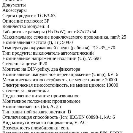
Документы
Аксессуары
Серия продукта:
TGB3-63
Описание полюсов:
3P
Количество модулей:
3
Габаритные размеры (HxDxW), mm:
87x77x54
Максимальное сечение подключаемого проводника, mm²:
25
Номинальная частота (f), Гц:
50/60
Температура окружающей среды (рабочая), °С:
-35_+70
Тип продукта:
выключатель автоматический
Номинальное напряжение изоляции (Ui), V:
690
Степень защиты:
IP20
Монтаж:
на DIN-рейку, два фиксатора
Номинальное импульсное перенапряжение (Uimp), kV:
6
Механическая износостойкость, не менее циклов:
20000
Электрическая износостойкость, не менее циклов:
10000
Степень загрязнения:
2
Подключение питания:
произвольное
Монтажное положение:
произвольное
Номинальный ток (In), A:
25
Тип защитной характеристики:
D
Отключающая способность (Icn) IEC/EN 60898-1, kA:
6
Вид коммутируемого напряжения, V:
AC
Возможность пломбировки:
есть