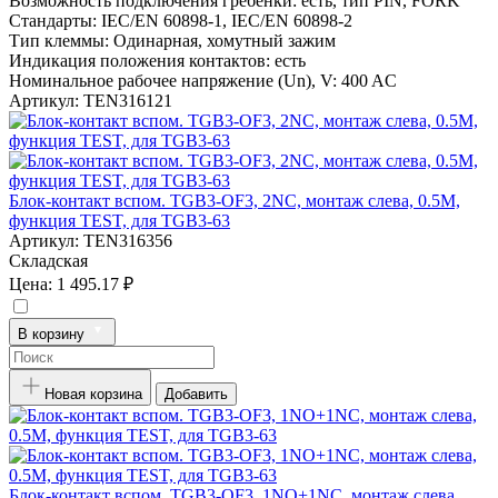
Возможность подключения гребенки:
есть, тип PIN, FORK
Стандарты:
IEC/EN 60898-1, IEC/EN 60898-2
Тип клеммы:
Одинарная, хомутный зажим
Индикация положения контактов:
есть
Номинальное рабочее напряжение (Un), V:
400 AC
Артикул:
TEN316121
Блок-контакт вспом. TGB3-OF3, 2NC, монтаж слева, 0.5M,
функция TEST, для TGB3-63
Артикул:
TEN316356
Складская
Цена:
1 495.17 ₽
В корзину
Новая корзина
Добавить
Блок-контакт вспом. TGB3-OF3, 1NO+1NC, монтаж слева,