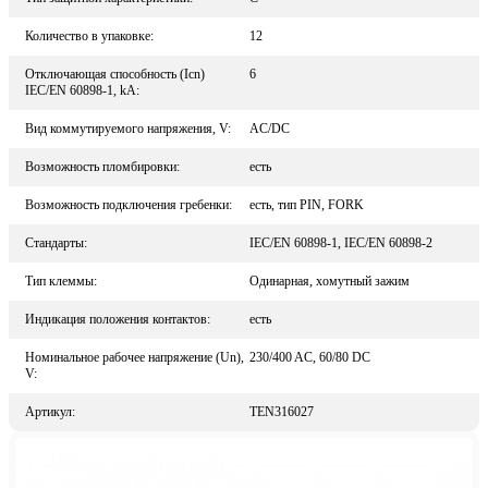
Количество в упаковке:
12
Отключающая способность (Icn)
6
IEC/EN 60898-1, kA:
Вид коммутируемого напряжения, V:
AC/DC
Возможность пломбировки:
есть
Возможность подключения гребенки:
есть, тип PIN, FORK
Стандарты:
IEC/EN 60898-1, IEC/EN 60898-2
Тип клеммы:
Одинарная, хомутный зажим
Индикация положения контактов:
есть
Номинальное рабочее напряжение (Un),
230/400 AC, 60/80 DC
V:
Артикул:
TEN316027