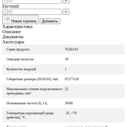
-
+
Евгений
-
+
Новая корзина
Добавить
Характеристики
Описание
Документы
Аксессуары
Серия продукта:
TGB3-63
Описание полюсов:
1P
Количество модулей:
1
Габаритные размеры (HxDxW), mm:
87x77x18
Максимальное сечение подключаемого
25
проводника, mm²:
Номинальная частота (f), Гц:
50/60
Температура окружающей среды
-35_+70
(рабочая), °С: