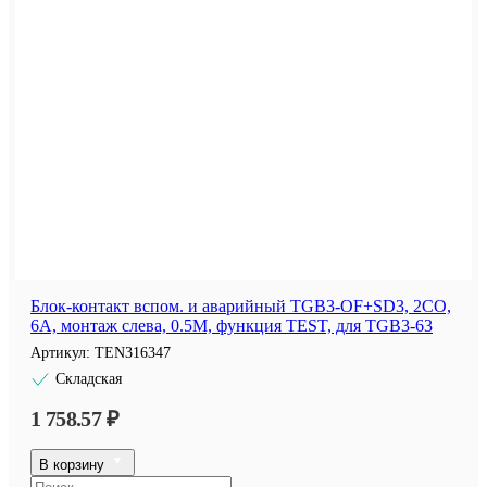
Блок-контакт вспом. и аварийный TGB3-OF+SD3, 2CO,
6A, монтаж слева, 0.5M, функция TEST, для TGB3-63
Артикул:
TEN316347
Складская
1 758.57 ₽
В корзину