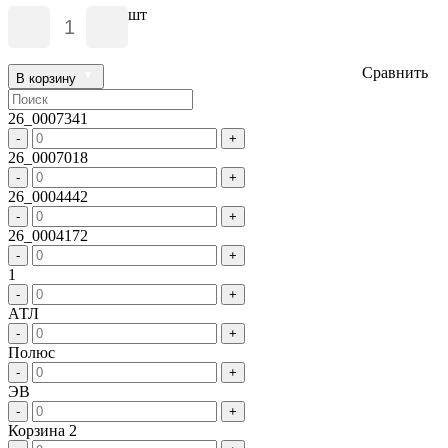
шт
Сравнить
В корзину
26_0007341
-
+
26_0007018
-
+
26_0004442
-
+
26_0004172
-
+
1
-
+
АТЛ
-
+
Полюс
-
+
ЭВ
-
+
Корзина 2