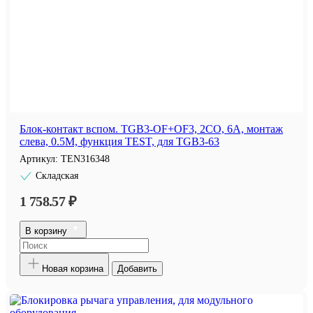
Блок-контакт вспом. TGB3-OF+OF3, 2CO, 6A, монтаж
слева, 0.5M, функция TEST, для TGB3-63
Артикул:
TEN316348
Складская
1 758.57 ₽
В корзину
Новая корзина
Добавить