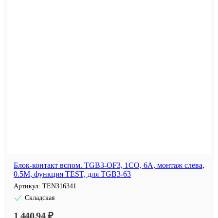
Блок-контакт вспом. TGB3-OF3, 1CO, 6A, монтаж слева,
0.5M, функция TEST, для TGB3-63
Артикул:
TEN316341
Складская
1 440.94 ₽