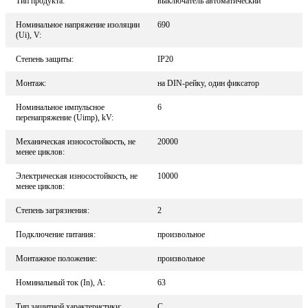
Тип продукта:
выключатель автоматический
Номинальное напряжение изоляции
690
(Ui), V:
Степень защиты:
IP20
Монтаж:
на DIN-рейку, один фиксатор
Номинальное импульсное
6
перенапряжение (Uimp), kV:
Механическая износостойкость, не
20000
менее циклов:
Электрическая износостойкость, не
10000
менее циклов:
Степень загрязнения:
2
Подключение питания:
произвольное
Монтажное положение:
произвольное
Номинальный ток (In), A:
63
Тип защитной характеристики:
C