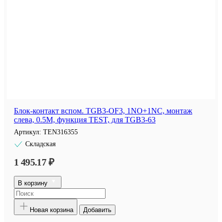
Блок-контакт вспом. TGB3-OF3, 1NO+1NC, монтаж
слева, 0.5M, функция TEST, для TGB3-63
Артикул:
TEN316355
Складская
1 495.17 ₽
В корзину
Новая корзина
Добавить