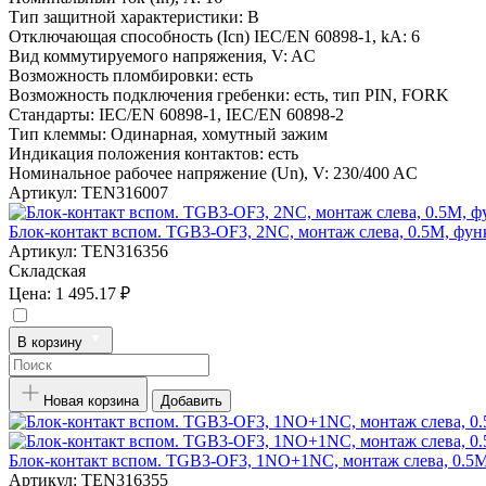
Тип защитной характеристики:
B
Отключающая способность (Icn) IEC/EN 60898-1, kA:
6
Вид коммутируемого напряжения, V:
AC
Возможность пломбировки:
есть
Возможность подключения гребенки:
есть, тип PIN, FORK
Стандарты:
IEC/EN 60898-1, IEC/EN 60898-2
Тип клеммы:
Одинарная, хомутный зажим
Индикация положения контактов:
есть
Номинальное рабочее напряжение (Un), V:
230/400 AC
Артикул:
TEN316007
Блок-контакт вспом. TGB3-OF3, 2NC, монтаж слева, 0.5M, фу
Артикул:
TEN316356
Складская
Цена:
1 495.17 ₽
В корзину
Новая корзина
Добавить
Блок-контакт вспом. TGB3-OF3, 1NO+1NC, монтаж слева, 0.5
Артикул:
TEN316355