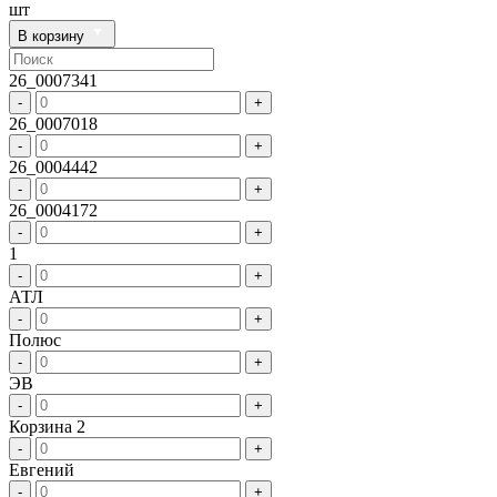
шт
В корзину
26_0007341
-
+
26_0007018
-
+
26_0004442
-
+
26_0004172
-
+
1
-
+
АТЛ
-
+
Полюс
-
+
ЭВ
-
+
Корзина 2
-
+
Евгений
-
+