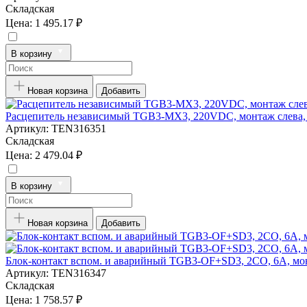
Складская
Цена:
1 495.17 ₽
В корзину
Новая корзина
Добавить
Расцепитель независимый TGB3-MX3, 220VDC, монтаж слева,
Артикул:
TEN316351
Складская
Цена:
2 479.04 ₽
В корзину
Новая корзина
Добавить
Блок-контакт вспом. и аварийный TGB3-OF+SD3, 2CO, 6A, мон
Артикул:
TEN316347
Складская
Цена:
1 758.57 ₽