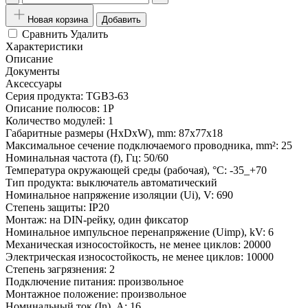
Новая корзина
Добавить
Сравнить
Удалить
Характеристики
Описание
Документы
Аксессуары
Серия продукта:
TGB3-63
Описание полюсов:
1P
Количество модулей:
1
Габаритные размеры (HxDxW), mm:
87x77x18
Максимальное сечение подключаемого проводника, mm²:
25
Номинальная частота (f), Гц:
50/60
Температура окружающей среды (рабочая), °С:
-35_+70
Тип продукта:
выключатель автоматический
Номинальное напряжение изоляции (Ui), V:
690
Степень защиты:
IP20
Монтаж:
на DIN-рейку, один фиксатор
Номинальное импульсное перенапряжение (Uimp), kV:
6
Механическая износостойкость, не менее циклов:
20000
Электрическая износостойкость, не менее циклов:
10000
Степень загрязнения:
2
Подключение питания:
произвольное
Монтажное положение:
произвольное
Номинальный ток (In), A:
16