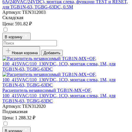
6A(240VAC/24VDC), монтаж слева, функции TEST и RESET,
для TGB1N-63, TGBG-63DC, 0.5M
Артикул:
TEN312003
Складская
Цена:
591.82 ₽
В корзину
Новая корзина
Добавить
Расцепитель независимый TGB1N-MX+OF,
100_415VAC/110_130VDC, 1CO, монтаж слева, 1M, для
TGB1N-63, TGBG-63DC
Артикул:
TEN312020
Подзаказная
Цена:
1 288.32 ₽
В корзину