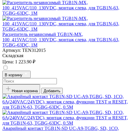
Расцепитель независимый TGB1N-MX,
100_415VAC/110_130VDC, монтаж слева, для TGB1N-63,
TGBG-63DC, 1M
Артикул:
TEN312015
Складская
Цена:
1 223.90 ₽
В корзину
Новая корзина
Добавить
Аварийный контакт TGB1N-SD UC-A9-TGBG, SD, 1CO,