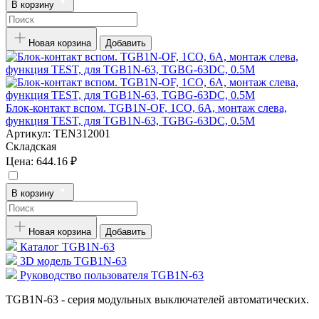
В корзину
Новая корзина
Добавить
Блок-контакт вспом. TGB1N-OF, 1CO, 6A, монтаж слева,
функция TEST, для TGB1N-63, TGBG-63DC, 0.5M
Артикул:
TEN312001
Складская
Цена:
644.16 ₽
В корзину
Новая корзина
Добавить
Каталог TGB1N-63
3D модель TGB1N-63
Руководство пользователя TGB1N-63
TGB1N-63 - серия модульных выключателей автоматических.