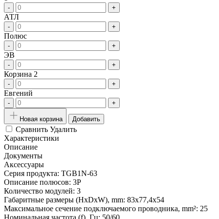
-
+
АТЛ
-
+
Полюс
-
+
ЭВ
-
+
Корзина 2
-
+
Евгений
-
+
Новая корзина
Добавить
Сравнить
Удалить
Характеристики
Описание
Документы
Аксессуары
Серия продукта:
TGB1N-63
Описание полюсов:
3P
Количество модулей:
3
Габаритные размеры (HxDxW), mm:
83x77,4x54
Максимальное сечение подключаемого проводника, mm²:
25
Номинальная частота (f), Гц:
50/60