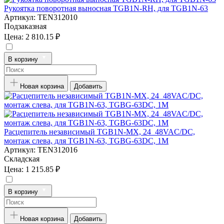
Рукоятка поворотная выносная TGB1N-RH, для TGB1N-63
Артикул:
TEN312010
Подзаказная
Цена:
2 810.15 ₽
В корзину
Новая корзина
Добавить
Расцепитель независимый TGB1N-MX, 24_48VAC/DC,
монтаж слева, для TGB1N-63, TGBG-63DC, 1M
Артикул:
TEN312016
Складская
Цена:
1 215.85 ₽
В корзину
Новая корзина
Добавить