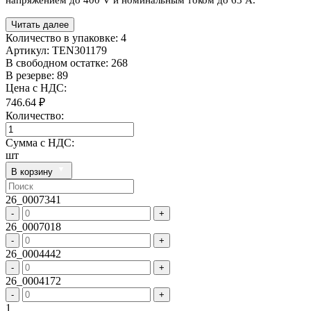
Читать далее
Количество в упаковке:
4
Артикул:
TEN301179
В свободном остатке: 268
В резерве: 89
Цена с НДС:
746.64 ₽
Количество:
Сумма с НДС:
шт
В корзину
26_0007341
-
+
26_0007018
-
+
26_0004442
-
+
26_0004172
-
+
1