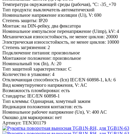
Температура окружающей среды (рабочая), °С:
-35_+70
Тип продукта:
выключатель автоматический
Номинальное напряжение изоляции (Ui), V:
690
Степень защиты:
IP20
Монтаж:
на DIN-рейку, два фиксатора
Номинальное импульсное перенапряжение (Uimp), kV:
4
Механическая износостойкость, не менее циклов:
20000
Электрическая износостойкость, не менее циклов:
10000
Степень загрязнения:
2
Подключение питания:
произвольное
Монтажное положение:
произвольное
Номинальный ток (In), A:
20
Тип защитной характеристики:
C
Количество в упаковке:
4
Отключающая способность (Icn) IEC/EN 60898-1, kA:
6
Вид коммутируемого напряжения, V:
AC
Возможность пломбировки:
есть
Стандарты:
IEC/EN 60898-1
Тип клеммы:
Одинарная, хомутный зажим
Индикация положения контактов:
есть
Номинальное рабочее напряжение (Un), V:
400 AC
Окошко для маркировки:
нет
Артикул:
TEN301179