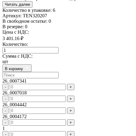
Читать далее
Количество в упаковке:
6
Артикул:
TEN320207
В свободном остатке: 0
В резерве: 0
Цена с НДС:
3 401.16 ₽
Количество:
Сумма с НДС:
шт
В корзину
26_0007341
-
+
26_0007018
-
+
26_0004442
-
+
26_0004172
-
+
1
-
+