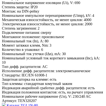
Номинальное напряжение изоляции (Ui), V:
690
Степень защиты:
IP20
Монтаж:
на DIN-рейку
Номинальное импульсное перенапряжение (Uimp), kV:
4
Механическая износостойкость, не менее циклов:
4000
Электрическая износостойкость, не менее циклов:
2000
Степень загрязнения:
2
Подключение питания:
сверху
Монтажное положение:
произвольное
Номинальный ток (In), A:
80
Момент затяжки клемм, Nm:
3
Количество в упаковке:
6
Номинальный ток утечки (IΔn), mA:
30
Номинальный условный ток короткого замыкания (Inc), kA:
10
Тип дифф. расцепителя:
AC
Исполнение дифф. расцепителя:
электромеханическое
Стандарты:
IEC/EN 61008-1
Защитная шторка на клемме:
есть
Тип клеммы:
стандартная хомутный зажим
Индикация аварийной сработки дифф. расцепителя:
есть
Индикация положения контактов:
есть, на рычаге управления
Номинальное рабочее напряжение (Un), V:
230/240 AC
Артикул:
TEN320207
Каталог TGL1N-80