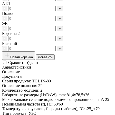
АТЛ
-
+
Полюс
-
+
ЭВ
-
+
Корзина 2
-
+
Евгений
-
+
Новая корзина
Добавить
Сравнить
Удалить
Характеристики
Описание
Документы
Серия продукта:
TGL1N-80
Описание полюсов:
2P
Количество модулей:
2
Габаритные размеры (HxDxW), mm:
81,4x78,5x36
Максимальное сечение подключаемого проводника, mm²:
25
Номинальная частота (f), Гц:
50/60
Температура окружающей среды (рабочая), °С:
-25_+70
Тип продукта:
УЗО