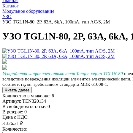
Главная
Каталог
Модульное оборудование
УЗО
УЗО TGL1N-80, 2P, 63A, 6kA, 100mA, тип AC/S, 2M
УЗО TGL1N-80, 2P, 63A, 6kA,
Устройства защитного отключения Tengen серии TGL1N-80
пред
вследствие повреждения изоляции элементов электрической цепи.
Соответствуют требованиям стандарта МЭК 61008-1.
Читать далее
Количество в упаковке:
6
Артикул:
TEN320134
В свободном остатке: 0
В резерве: 0
Цена с НДС:
3 326.21 ₽
Количество: