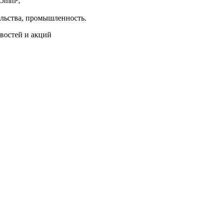
25mm²;
ельства, промышленность.
востей и акций