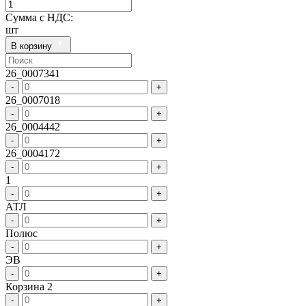
Сумма с НДС:
шт
В корзину
26_0007341
-
+
26_0007018
-
+
26_0004442
-
+
26_0004172
-
+
1
-
+
АТЛ
-
+
Полюс
-
+
ЭВ
-
+
Корзина 2
-
+