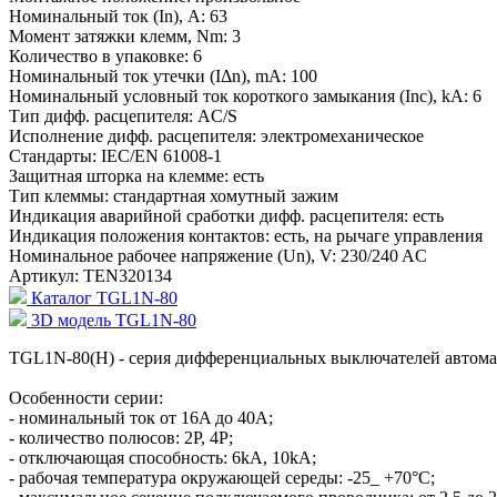
Номинальный ток (In), A:
63
Момент затяжки клемм, Nm:
3
Количество в упаковке:
6
Номинальный ток утечки (IΔn), mA:
100
Номинальный условный ток короткого замыкания (Inc), kA:
6
Тип дифф. расцепителя:
AC/S
Исполнение дифф. расцепителя:
электромеханическое
Стандарты:
IEC/EN 61008-1
Защитная шторка на клемме:
есть
Тип клеммы:
стандартная хомутный зажим
Индикация аварийной сработки дифф. расцепителя:
есть
Индикация положения контактов:
есть, на рычаге управления
Номинальное рабочее напряжение (Un), V:
230/240 AC
Артикул:
TEN320134
Каталог TGL1N-80
3D модель TGL1N-80
TGL1N-80(H) - серия дифференциальных выключателей автома
Особенности серии:
- номинальный ток от 16A до 40A;
- количество полюсов: 2P, 4P;
- отключающая способность: 6kA, 10kA;
- рабочая температура окружающей середы: -25_ +70°С;