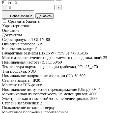
Евгений
-
+
Новая корзина
Добавить
Сравнить
Удалить
Характеристики
Описание
Документы
Серия продукта:
TGL1N-80
Описание полюсов:
2P
Количество модулей:
2
Габаритные размеры (HxDxW), mm:
81,4x78,5x36
Максимальное сечение подключаемого проводника, mm²:
25
Номинальная частота (f), Гц:
50/60
Температура окружающей среды (рабочая), °С:
-25_+70
Тип продукта:
УЗО
Номинальное напряжение изоляции (Ui), V:
690
Степень защиты:
IP20
Монтаж:
на DIN-рейку
Номинальное импульсное перенапряжение (Uimp), kV:
4
Механическая износостойкость, не менее циклов:
4000
Электрическая износостойкость, не менее циклов:
2000
Степень загрязнения:
2
Подключение питания:
сверху
Монтажное положение:
произвольное