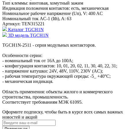
Тип клеммы:
винтовая, хомутный зажим
Индикация положения контактов:
есть, механическая
Номинальное рабочее напряжение (Un), V:
400 AC
Номинальный ток AC-1 (Ith), A:
63
Артикул:
TEN315221
Каталог TGCH1N
3D модель TGCH1N
TGCH1N-2511 - серия модульных контакторов.
Особенности серии:
- номинальный ток от 16A до 100A;
- конфигурация контактов: 10, 01, 20, 02, 11, 30, 40, 22, 31;
- напряжение катушки: 24V, 48V, 110V, 230V (AC);
- рабочая температура окружающей середы: -5_ +40°С;
- механическая индикаця.
Область применения: объекты жилого и коммерческого
строительства, промышленность.
Соответствует требованиям МЭК 61095.
Оформите подписку, чтобы быть в курсе всех самых важных
новостей и акций
Подписаться