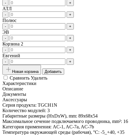
-
+
АТЛ
-
+
Полюс
-
+
ЭВ
-
+
Корзина 2
-
+
Евгений
-
+
Новая корзина
Добавить
Сравнить
Удалить
Характеристики
Описание
Документы
Аксессуары
Серия продукта:
TGCH1N
Количество модулей:
3
Габаритные размеры (HxDxW), mm:
89x68x54
Максимальное сечение подключаемого проводника, mm²:
16
Категория применения:
AC-1, AC-7a, AC-7b
Температура окружающей среды (рабочая), °С:
-5_+40, +35