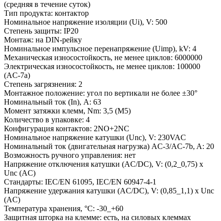
(средняя в течение суток)
Тип продукта:
контактор
Номинальное напряжение изоляции (Ui), V:
500
Степень защиты:
IP20
Монтаж:
на DIN-рейку
Номинальное импульсное перенапряжение (Uimp), kV:
4
Механическая износостойкость, не менее циклов:
6000000
Электрическая износостойкость, не менее циклов:
100000
(AC-7a)
Степень загрязнения:
2
Монтажное положение:
угол по вертикали не более ±30°
Номинальный ток (In), A:
63
Момент затяжки клемм, Nm:
3,5 (M5)
Количество в упаковке:
4
Конфигурация контактов:
2NO+2NC
Номинальное напряжение катушки (Unc), V:
230VAC
Номинальный ток (двигательная нагрузка) AC-3/AC-7b, A:
20
Возможность ручного управления:
нет
Напряжение отключения катушки (AC/DC), V:
(0,2_0,75) x
Unc (AC)
Стандарты:
IEC/EN 61095, IEC/EN 60947-4-1
Напряжение удержания катушки (AC/DC), V:
(0,85_1,1) x Unc
(AC)
Температура хранения, °С:
-30_+60
Защитная шторка на клемме:
есть, на силовых клеммах