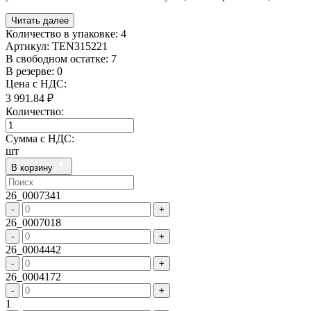
Читать далее
Количество в упаковке:
4
Артикул:
TEN315221
В свободном остатке: 7
В резерве: 0
Цена с НДС:
3 991.84 ₽
Количество:
Сумма с НДС:
шт
В корзину
26_0007341
-
+
26_0007018
-
+
26_0004442
-
+
26_0004172
-
+
1